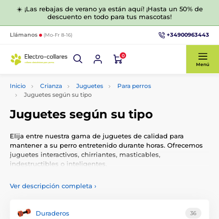
☀️ ¡Las rebajas de verano ya están aquí! ¡Hasta un 50% de
descuento en todo para tus mascotas!
+34900963443
Llámanos
(Mo-Fr 8-16)
0
Menú
Inicio
Crianza
Juguetes
Para perros
Juguetes según su tipo
Juguetes según su tipo
Elija entre nuestra gama de juguetes de calidad para
mantener a su perro entretenido durante horas. Ofrecemos
juguetes interactivos, chirriantes, masticables,
indestructibles o inteligentes.
Ver descripción completa
›
Duraderos
36