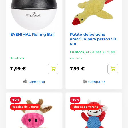
EYENIMAL Rolling Ball
Patito de peluche
amarillo para perros 50
cm
En stock
,
el viernes 18. 9. en
En stock
su casa
11,99 €
7,99 €
Comparar
Comparar
-50%
-50%
Rebajas de verano
Rebajas de verano