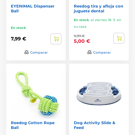
EYENIMAL Dispenser
Reedog tira y afloja con
Ball
juguete dental
En stock
,
el viernes 18. 9. en
su casa
En stock
9,99 €
7,99 €
5,00 €
Comparar
Comparar
Reedog Cotton Rope
Dog Activity Slide &
Ball
Feed