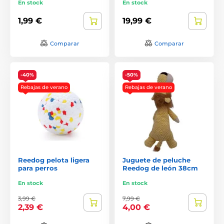
En stock
En stock
1,99 €
19,99 €
Comparar
Comparar
-40%
-50%
Rebajas de verano
Rebajas de verano
Reedog pelota ligera
Juguete de peluche
para perros
Reedog de león 38cm
En stock
En stock
3,99 €
7,99 €
2,39 €
4,00 €