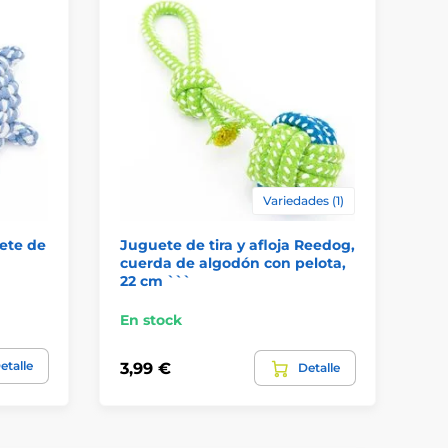
Variedades (1)
uete de
Juguete de tira y afloja Reedog,
Re
cuerda de algodón con pelota,
ch
22 cm ```
En stock
En
etalle
3,99 €
11
Detalle