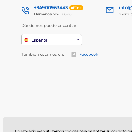
+34900963443
info@
offline
Llámanos
Mo-Fr 8-16
o escri
Dónde nos puede encontrar
Español
También estamos en:
Facebook
En este sitio web utilizamos cookies para garantizar su correcto f