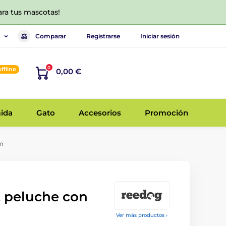
ara tus mascotas!
Comparar
Registrarse
Iniciar sesión
0
offline
0,00 €
ida
Gato
Accesorios
Promoción
cm
, peluche con
Ver más productos ›