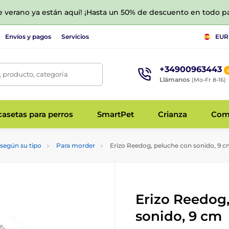
de verano ya están aquí! ¡Hasta un 50% de descuento en todo p
Envíos y pagos
Servicios
EUR
+34900963443
 producto, categoría
Llámanos
(Mo-Fr 8-16)
asetas para perros
SmartPet
Crianza
Com
según su tipo
Para morder
Erizo Reedog, peluche con sonido, 9 
Erizo Reedog
sonido, 9 cm