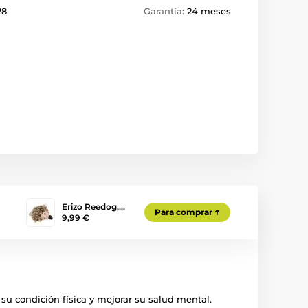
28
Garantía:
24 meses
Erizo Reedog,…
Para comprar
9,99 €
su condición física y mejorar su salud mental.