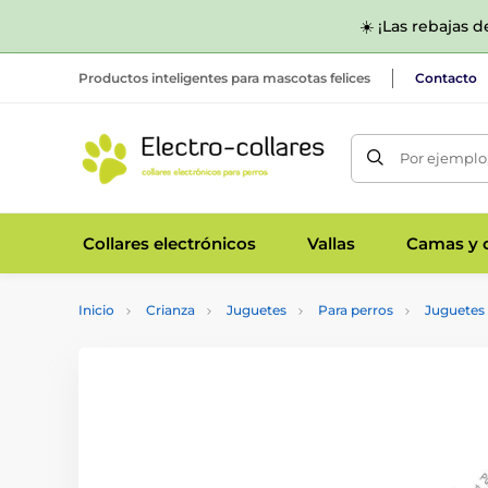
☀️ ¡Las rebajas 
Productos inteligentes para mascotas felices
Contacto
Por ejemplo,
Collares electrónicos
Vallas
Camas y c
Inicio
Crianza
Juguetes
Para perros
Juguetes 