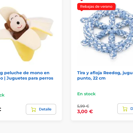
Rebajas de verano
g peluche de mono en
Tira y afloja Reedog, jug
o | Juguetes para perros
punto, 22 cm
En stock
ck
5,99 €
D
€
Detalle
3,00 €