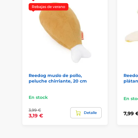
Rebajas de verano
Reedog muslo de pollo,
Reedo
peluche chirriante, 20 cm
plátan
En stock
En sto
3,99 €
Detalle
7,99 
3,19 €