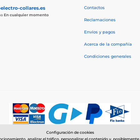
electro-collares.es
Contactos
ba
En cualquier momento
Reclamaciones
Envíos y pagos
Acerca de la compañía
Condiciones generales
Configuración de cookies
© 2026 www.electro-collares.es ⦁ Tienda electrónica creada por
SIMPLIA.c
uncionamiento, analizar el tráfico, personalizar el contenido y, posiblemen