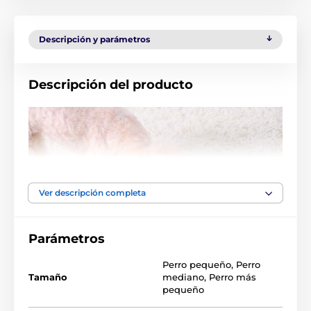
Descripción y parámetros
Descripción del producto
Ver descripción completa
Parámetros
Perro pequeño
,
Perro
Tamaño
mediano
,
Perro más
pequeño
Las especificaciones técnicas pueden cambiar sin
previo aviso. Las imágenes tienen únicamente