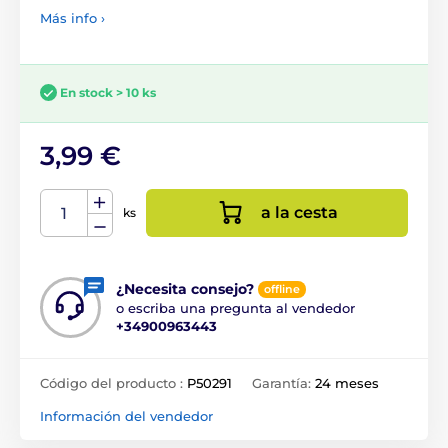
Más info ›
En stock > 10 ks
3,99 €
a la cesta
ks
¿Necesita consejo?
offline
o escriba una pregunta al vendedor
+34900963443
Código del producto :
P50291
Garantía:
24 meses
Información del vendedor