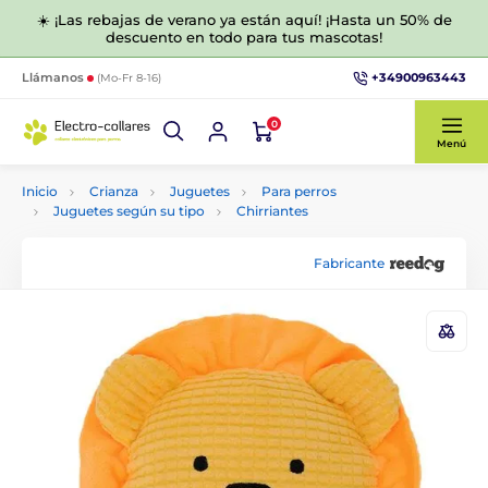
☀️ ¡Las rebajas de verano ya están aquí! ¡Hasta un 50% de
descuento en todo para tus mascotas!
+34900963443
Llámanos
(Mo-Fr 8-16)
0
Menú
Inicio
Crianza
Juguetes
Para perros
Juguetes según su tipo
Chirriantes
Fabricante