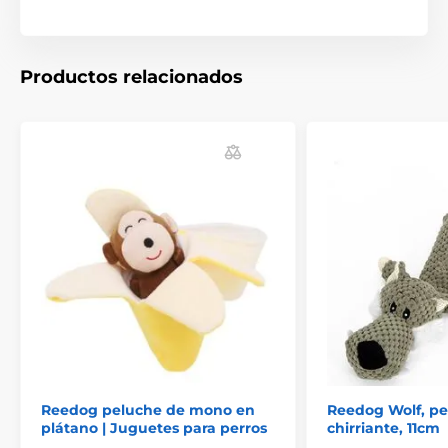
carácter ilustrativo.
Productos relacionados
El producto aparece en las categorías
Juguetes
Para perros
Chirriantes
Para morder
Felpa
Juguetes para perros Reedog
Animales
Juguetes
Reedog peluche de mono en
Reedog Wolf, p
plátano | Juguetes para perros
chirriante, 11cm