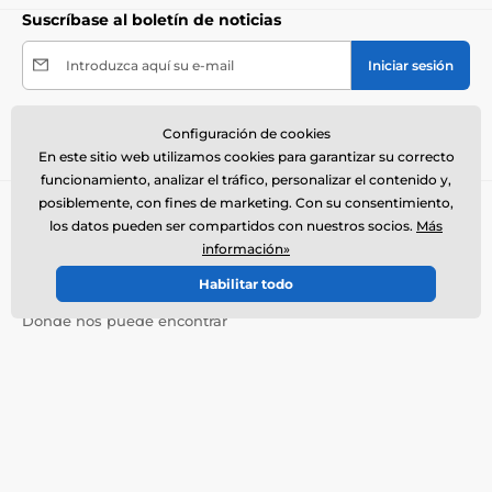
Suscríbase al boletín de noticias
Introduzca aquí su e-mail
Iniciar sesión
Al enviar el formulario acepto el
tratamiento de mis
Configuración de cookies
datos personales
.
En este sitio web utilizamos cookies para garantizar su correcto
funcionamiento, analizar el tráfico, personalizar el contenido y,
posiblemente, con fines de marketing. Con su consentimiento,
Necesita ayuda ?
offline
los datos pueden ser compartidos con nuestros socios.
Más
El servicio de atención al cliente está disponible
información»
+34900963443
info@electro-collares.es
Habilitar todo
Dónde nos puede encontrar
Español
También estamos en:
Facebook
Más información
Nuestros servicios