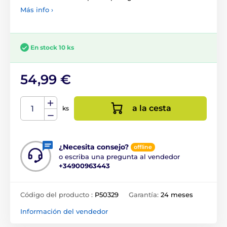
Más info ›
En stock 10 ks
54,99 €
a la cesta
ks
¿Necesita consejo?
offline
o escriba una pregunta al vendedor
+34900963443
Código del producto :
P50329
Garantía:
24 meses
Información del vendedor