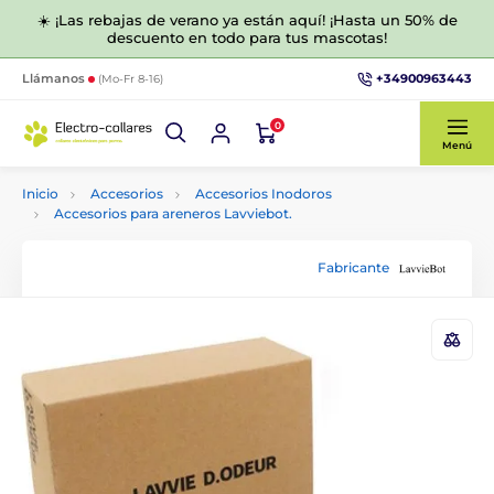
☀️ ¡Las rebajas de verano ya están aquí! ¡Hasta un 50% de
descuento en todo para tus mascotas!
+34900963443
Llámanos
(Mo-Fr 8-16)
0
Menú
Inicio
Accesorios
Accesorios Inodoros
Accesorios para areneros Lavviebot.
Fabricante