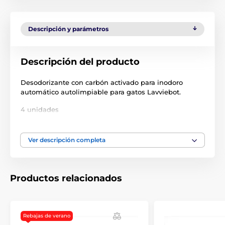
Descripción y parámetros
Descripción del producto
Desodorizante con carbón activado para inodoro
automático autolimpiable para gatos Lavviebot.
4 unidades
Las especificaciones técnicas pueden cambiar sin
previo aviso. Las imágenes tienen únicamente
Ver descripción completa
carácter ilustrativo.
Productos relacionados
El producto aparece en las categorías
Accesorios Inodoros
Rebajas de verano
Accesorios para areneros Lavviebot.