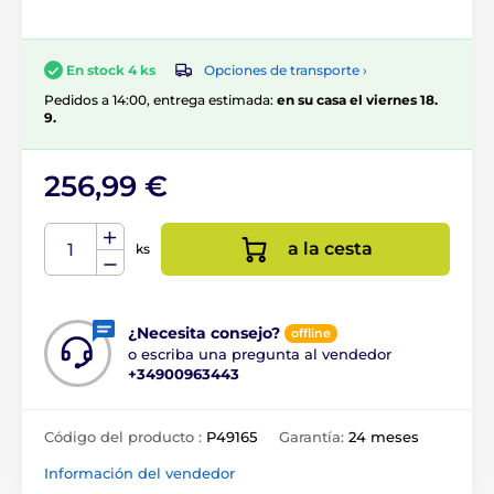
Opciones de transporte ›
En stock 4 ks
Pedidos a 14:00, entrega estimada:
en su casa el viernes 18.
9.
256,99 €
a la cesta
ks
¿Necesita consejo?
offline
o escriba una pregunta al vendedor
+34900963443
Código del producto :
P49165
Garantía:
24 meses
Información del vendedor