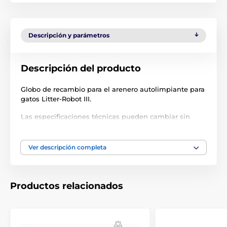
Descripción y parámetros
Descripción del producto
Globo de recambio para el arenero autolimpiante para
gatos Litter-Robot III.
Las especificaciones técnicas pueden cambiar sin
previo aviso. Las imágenes tienen únicamente
carácter ilustrativo.
Ver descripción completa
El producto aparece en las categorías
Productos relacionados
Accesorios Inodoros
Litter Robot