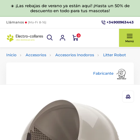
☀️ ¡Las rebajas de verano ya están aquí! ¡Hasta un 50% de
descuento en todo para tus mascotas!
+34900963443
Llámanos
(Mo-Fr 8-16)
0
Menú
Inicio
Accesorios
Accesorios Inodoros
Litter Robot
Fabricante