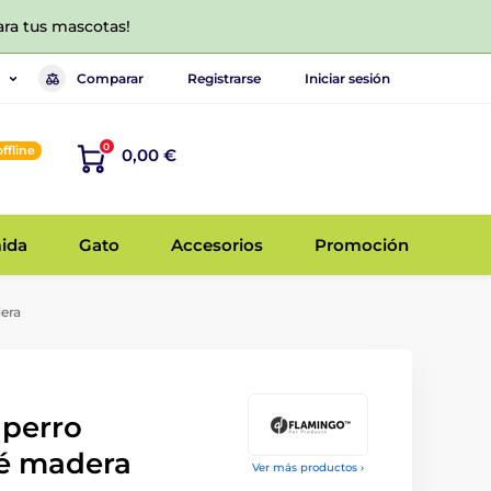
ara tus mascotas!
Comparar
Registrarse
Iniciar sesión
0
offline
0,00 €
ida
Gato
Accesorios
Promoción
era
 perro
é madera
Ver más productos ›