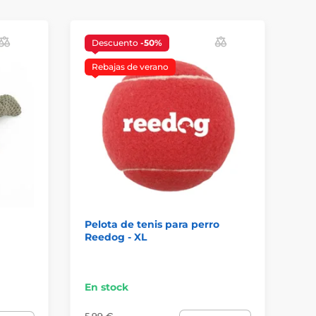
Descuento
-50%
Rebajas de verano
Pelota de tenis para perro
Re
Reedog - XL
ju
17
En stock
En