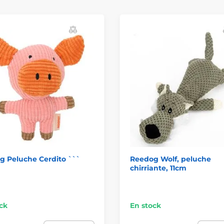
g Peluche Cerdito ```
Reedog Wolf, peluche
chirriante, 11cm
ck
En stock