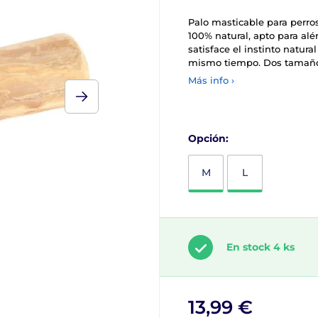
Palo masticable para perros
100% natural, apto para alér
satisface el instinto natura
mismo tiempo. Dos tamaño
Más info ›
Opción:
M
L
En stock 4 ks
13,99 €