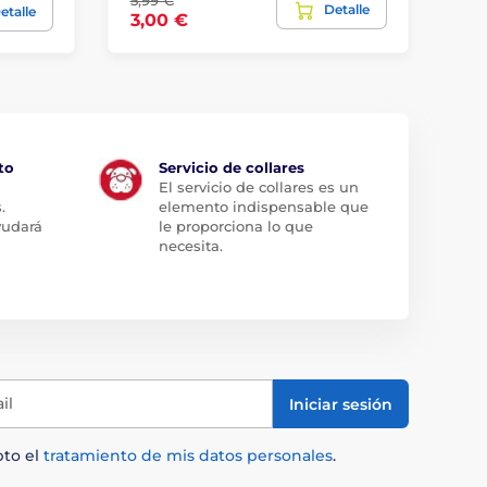
5,99 €
Detalle
11
etalle
3,00 €
to
Servicio de collares
El servicio de collares es un
.
elemento indispensable que
yudará
le proporciona lo que
necesita.
il
Iniciar sesión
pto el
tratamiento de mis datos personales
.