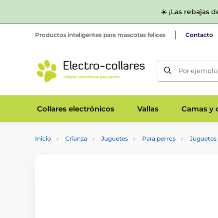
☀️ ¡Las rebajas 
Productos inteligentes para mascotas felices
Contacto
Por ejemplo,
Collares electrónicos
Vallas
Camas y c
Inicio
Crianza
Juguetes
Para perros
Juguetes 