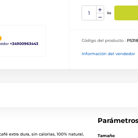
ks
Código del producto :
P531
ndedor
+34900963443
Información del vendedor
Parámetro
é extra dura, sin calorías, 100% natural,
Tamaño