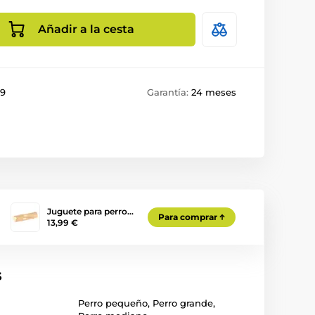
Añadir a la cesta
89
Garantía:
24 meses
Juguete para perro…
Para comprar
13,99 €
s
Perro pequeño
,
Perro grande
,