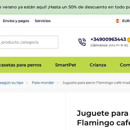
de verano ya están aquí! ¡Hasta un 50% de descuento en todo p
Envíos y pagos
Servicios
EUR
+34900963443
 producto, categoría
Llámanos
(Mo-Fr 8-16)
asetas para perros
SmartPet
Crianza
Com
según su tipo
Para morder
Juguete para perro Flamingo café mad
Juguete para
Flamingo caf