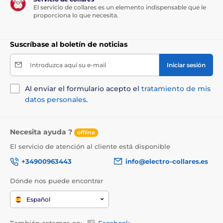
el entorno concreto y las capacidades del perro. La
El servicio de collares es un elemento indispensable que le
pelota la introduces
tú o tu compañero de cuatro
proporciona lo que necesita.
patas
en la amplia ranura
situada en la parte superior
del dispositivo de cobro. En cuanto
la pelota cae en el
orificio
, iFetch la
dispara inmediatamente a la
Suscríbase al boletín de noticias
distancia que hayas configurado
. ¡Empieza la
diversión interactiva!
Introduzca aquí su e-mail
Iniciar sesión
Al enviar el formulario acepto el
tratamiento de mis
datos personales
.
Necesita ayuda ?
offline
El servicio de atención al cliente está disponible
+34900963443
info@electro-collares.es
Dónde nos puede encontrar
Español
También estamos en:
Facebook