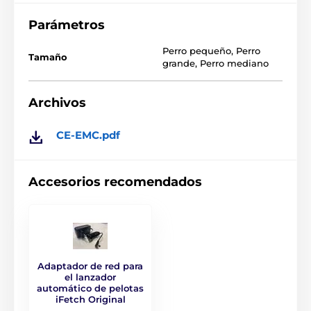
Parámetros
Perro pequeño
,
Perro
Tamaño
grande
,
Perro mediano
Archivos
CE-EMC.pdf
Accesorios recomendados
Adaptador de red para
Diversión automática para perros, apta
el lanzador
automático de pelotas
para cualquier lugar
iFetch Original