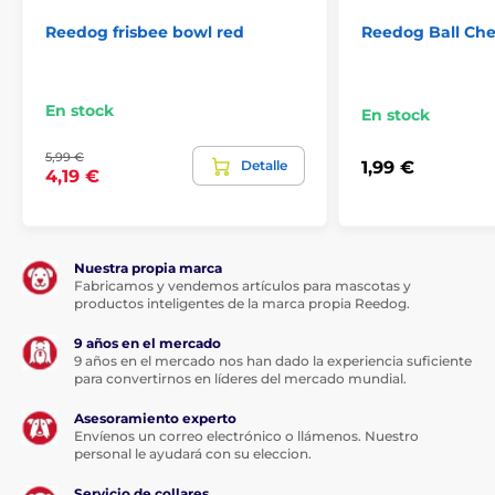
Reedog frisbee bowl red
Reedog Ball Ch
En stock
En stock
5,99 €
Detalle
1,99 €
4,19 €
Nuestra propia marca
Para el juguete, velocidad; para el
Fabricamos y vendemos artículos para mascotas y
perro, agudeza...
productos inteligentes de la marca propia Reedog.
9 años en el mercado
Una gran ventaja del juguete de cobro iFetch es
9 años en el mercado nos han dado la experiencia suficiente
también el
lanzamiento inmediato y rápido de las
para convertirnos en líderes del mercado mundial.
pelotas
, que no retrasa el juego y no deja al perro a
merced del aburrimiento. Además, el ritmo ágil del
Asesoramiento experto
juego agudiza los reflejos del perro. El juguete de
Envíenos un correo electrónico o llámenos. Nuestro
personal le ayudará con su eleccion.
cobro también
funciona de forma muy sencilla
. Con
solo pulsar un botón
seleccionas la distancia
según
Servicio de collares