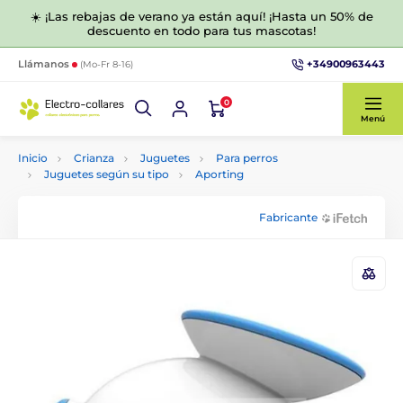
☀️ ¡Las rebajas de verano ya están aquí! ¡Hasta un 50% de
descuento en todo para tus mascotas!
+34900963443
Llámanos
(Mo-Fr 8-16)
0
Menú
Inicio
Crianza
Juguetes
Para perros
Juguetes según su tipo
Aporting
Fabricante