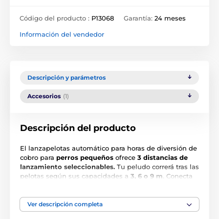
Código del producto :
P13068
Garantía:
24 meses
Información del vendedor
Descripción y parámetros
Accesorios
(1)
Descripción del producto
El lanzapelotas automático para horas de diversión de
cobro para
perros pequeños
ofrece
3 distancias de
lanzamiento seleccionables.
Tu peludo correrá tras las
pelotas según sus capacidades a
3, 6 o 9 m
. Conecta
el juguete interactivo
a la red o inserta 6 pilas tipo C
.
El lanzapelotas para perros
funciona de forma
silenciosa,
por lo que también lo apreciarán los
Ver descripción completa
dueños de perros más miedosos.