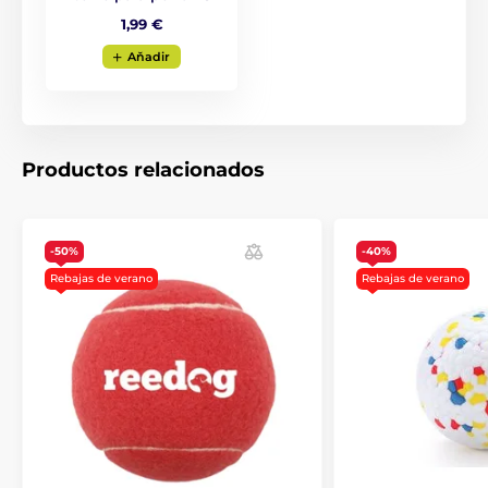
1,99 €
Aňadir
Productos relacionados
-50%
-40%
Rebajas de verano
Rebajas de verano
Tras un poco de adiestramiento, su peludo amigo
siempre colocará la pelota en el agujero de la parte
superior del juguete automático. Pero lo que hace del
iFetch un "lanzador de pelotas ligeramente diferente"