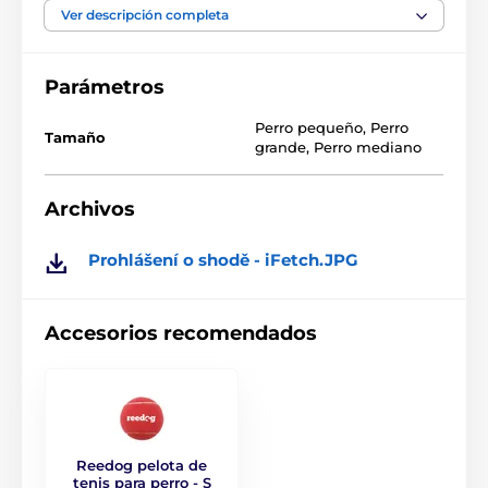
inteligente para perros utiliza 3 direcciones aleatorias
Ver descripción completa
para hacer rodar la pelota, agudizando así los sentidos
del perro. IFetch mantendrá sano a su perro.
Parámetros
Perro pequeño
,
Perro
Tamaño
grande
,
Perro mediano
Archivos
Prohlášení o shodě - iFetch.JPG
Accesorios recomendados
Reedog pelota de
tenis para perro - S