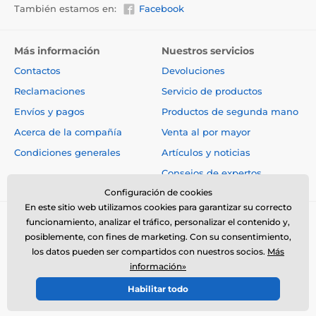
También estamos en:
Facebook
Más información
Nuestros servicios
Hacer ejercicio será muy fácil con
Contactos
Devoluciones
iFetch.
Reclamaciones
Servicio de productos
Enseñar a su perro a buscar de forma autónoma
Envíos y pagos
Productos de segunda mano
también será muy fácil. Practique con su perro
Acerca de la compañía
Venta al por mayor
durante sólo 10 minutos, preferiblemente
3 veces al
día.
Prepare el juguete
iFetch
y entrénelo cerca de él.
Condiciones generales
Artículos y noticias
Haga rodar o lance la pelota por el suelo, a menor
Consejos de expertos
distancia. Si coge la pelota y se dirige hacia usted,
recompénselo inmediatamente con una golosina y
Configuración de cookies
elogios. Cuando domine el juego, muéstrele a su
En este sitio web utilizamos cookies para garantizar su correcto
perro que el canalón ancho es el lugar adecuado para
funcionamiento, analizar el tráfico, personalizar el contenido y,
poner la pelota. Cuando vuelva hacia usted con la
posiblemente, con fines de marketing. Con su consentimiento,
pelota, utilice la palma de la mano para indicarle
los datos pueden ser compartidos con nuestros socios.
Más
dónde debe ponerla. A medida que su perro explore
información»
la canaleta, prémielo con una golosina y elógielo.
© 2026 www.electro-collares.es ⦁ Tienda electrónica creada por
Habilitar todo
SIMPLIA.cz