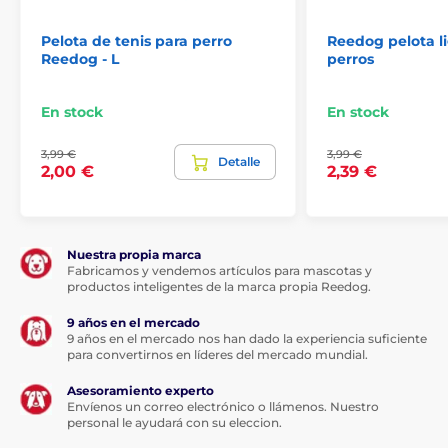
es el principio del azar. Usted o su compañero de
cuatro patas colocan la pelota en la ranura, donde la
Pelota de tenis para perro
Reedog pelota l
pelota cae en una cámara de la base para salir
Reedog - L
perros
rodando aleatoriamente por uno de los tres agujeros
posibles. El juguete interactivo iFetch no dejará a su
perro sin jugar. ¡Agudiza sus sentidos!
En stock
En stock
3,99 €
3,99 €
Detalle
2,00 €
2,39 €
Nuestra propia marca
Fabricamos y vendemos artículos para mascotas y
productos inteligentes de la marca propia Reedog.
9 años en el mercado
9 años en el mercado nos han dado la experiencia suficiente
para convertirnos en líderes del mercado mundial.
El juguete interactivo
con un amplio comedero
y un
diseño estable y equilibrado permite al perro colocar
Asesoramiento experto
la pelota cómodamente. Fabricado en plástico
Envíenos un correo electrónico o llámenos. Nuestro
resistente, el iFetch es apto para un uso prolongado.
personal le ayudará con su eleccion.
El principio mecánico del juguete sin electrónica