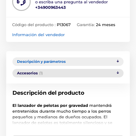
o escriba una pregunta al vendedor
+34900963443
Código del producto :
P13067
Garantía:
24 meses
Información del vendedor
Descripción y parámetros
Accesorios
(1)
Descripción del producto
El lanzador de pelotas por gravedad
mantendrá
entretenidos durante mucho tiempo a los perros
pequeños y medianos de dueños ocupados. El
lanzador de pelotas es totalmente silencioso y se
controla por gravedad, por lo que el juguete interactivo
no necesita alimentación de red ni pilas. La diversión