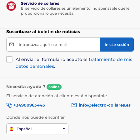
garantiza un funcionamiento absolutamente
Servicio de collares
silencioso y se adapta perfectamente incluso a los
El servicio de collares es un elemento indispensable que le
proporciona lo que necesita.
perros tímidos. Además, gracias a su fabricación de
alta calidad y sin necesidad de fuente de
alimentación, iFetch puede llevarse cómodamente a
Suscríbase al boletín de noticias
cualquier parte. Su amigo peludo puede jugar en
interiores y exteriores sin problemas. La variante
iFetch Frenzy se adapta a espacios más pequeños o
Introduzca aquí su e-mail
Iniciar sesión
delicados gracias al principio
de gravedad al rodar las
bolas.
Al enviar el formulario acepto el
tratamiento de mis
datos personales
.
Necesita ayuda ?
online
El servicio de atención al cliente está disponible
+34900963443
info@electro-collares.es
Dónde nos puede encontrar
Español