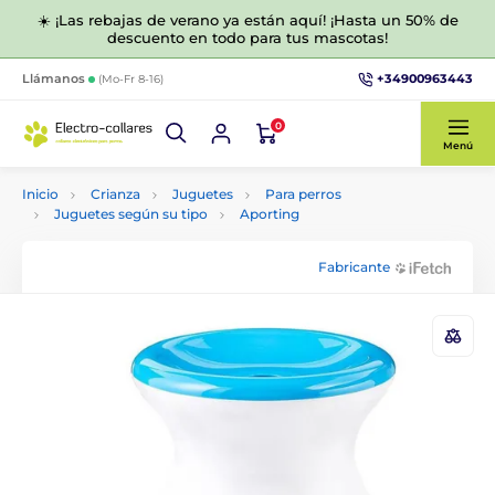
☀️ ¡Las rebajas de verano ya están aquí! ¡Hasta un 50% de
descuento en todo para tus mascotas!
+34900963443
Llámanos
(Mo-Fr 8-16)
0
Menú
Inicio
Crianza
Juguetes
Para perros
Juguetes según su tipo
Aporting
Fabricante