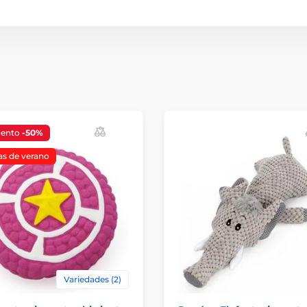
uento
-50%
as de verano
Variedades (2)