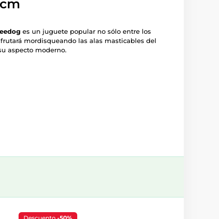
2 cm
Reedog
es un juguete popular no sólo entre los
isfrutará mordisqueando las alas masticables del
y su aspecto moderno.
Descuento
-50%