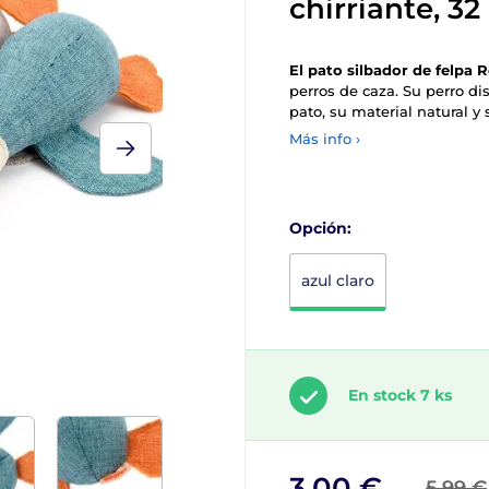
chirriante, 3
El pato silbador de felpa 
perros de caza. Su perro d
pato, su material natural 
Más info ›
Opción:
azul claro
En stock 7 ks
3,00 €
5,99 €