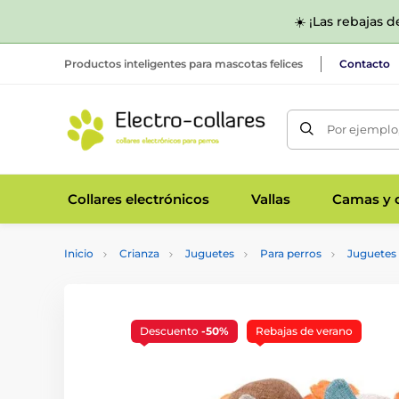
☀️ ¡Las rebajas 
Productos inteligentes para mascotas felices
Contacto
Por ejemplo,
Collares electrónicos
Vallas
Camas y c
Inicio
Crianza
Juguetes
Para perros
Juguetes 
Descuento
-50%
Rebajas de verano