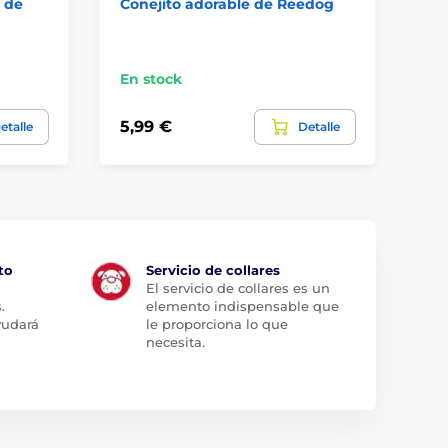
 de
Conejito adorable de Reedog
Re
pe
En
En stock
3,9
5,99 €
etalle
Detalle
3,
to
Servicio de collares
El servicio de collares es un
.
elemento indispensable que
yudará
le proporciona lo que
necesita.