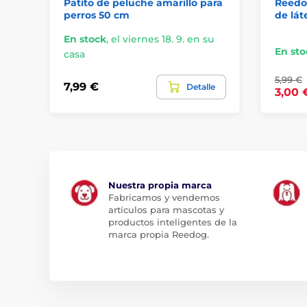
Patito de peluche amarillo para
Reedog
perros 50 cm
de lát
En stock
,
el viernes 18. 9. en su
En sto
casa
5,99 €
7,99 €
Detalle
3,00 
Nuestra propia marca
Fabricamos y vendemos
artículos para mascotas y
productos inteligentes de la
marca propia Reedog.