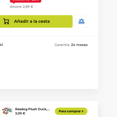
Ahorre 2,99 €
Añadir a la cesta
41
Garantía:
24 meses
Reedog Plush Duck,…
Para comprar
3,00 €