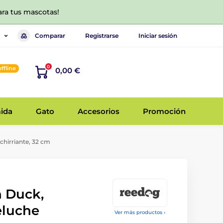
ara tus mascotas!
Comparar
Registrarse
Iniciar sesión
0
offline
0,00 €
ida
Gato
Accesorios
Promoción
chirriante, 32 cm
 Duck,
eluche
Ver más productos ›