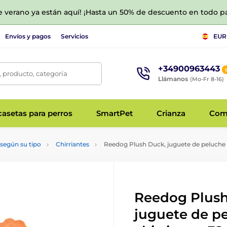
de verano ya están aquí! ¡Hasta un 50% de descuento en todo p
Envíos y pagos
Servicios
EUR
+34900963443
 producto, categoría
Llámanos
(Mo-Fr 8-16)
asetas para perros
SmartPet
Crianza
Com
según su tipo
Chirriantes
Reedog Plush Duck, juguete de peluche 
Reedog Plush
juguete de p