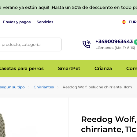
de verano ya están aquí! ¡Hasta un 50% de descuento en todo p
Envíos y pagos
Servicios
EUR
+34900963443
 producto, categoría
Llámanos
(Mo-Fr 8-16)
asetas para perros
SmartPet
Crianza
Com
según su tipo
Chirriantes
Reedog Wolf, peluche chirriante, 11cm
Reedog Wolf,
chirriante, 11