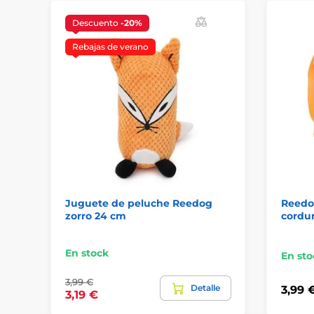
Descuento
-20%
Rebajas de verano
Juguete de peluche Reedog
Reedog
zorro 24 cm
cordur
En stock
En sto
3,99 €
Detalle
3,99 
3,19 €