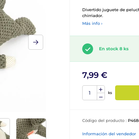
Divertido juguete de pelu
chirriador.
Más info ›
En stock 8 ks
7,99 €
ks
Código del producto :
P468
Información del vendedor