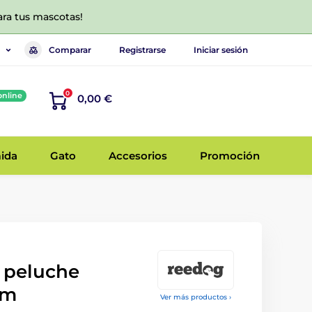
ara tus mascotas!
Comparar
Registrarse
Iniciar sesión
0
online
0,00 €
ida
Gato
Accesorios
Promoción
 peluche
cm
Ver más productos ›