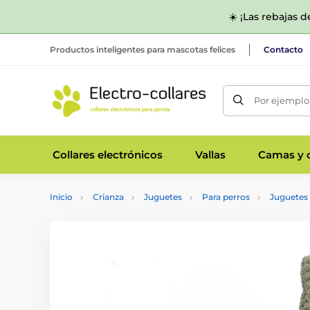
☀️ ¡Las rebajas 
Productos inteligentes para mascotas felices
Contacto
Por ejemplo,
Collares electrónicos
Vallas
Camas y c
Inicio
Crianza
Juguetes
Para perros
Juguetes 