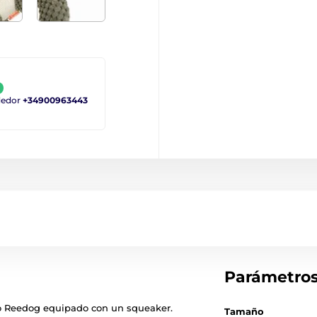
ndedor
+34900963443
Parámetro
bo Reedog equipado con un squeaker.
Tamaño