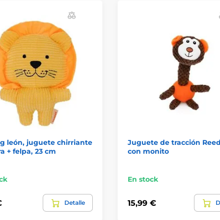
 león, juguete chirriante
Juguete de tracción Ree
a + felpa, 23 cm
con monito
ck
En stock
€
15,99 €
Detalle
D