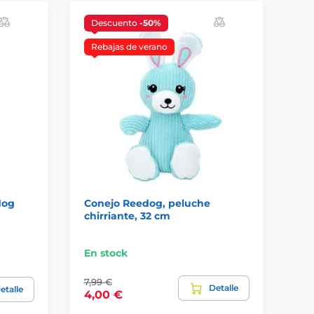
Descuento
-50%
D
Rebajas de verano
R
dog
Conejo Reedog, peluche
Va
chirriante, 32 cm
ch
En stock
En
7,99 €
9,9
Detalle
etalle
4,00 €
7,