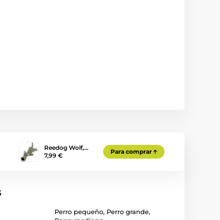
Reedog Wolf,…
Para comprar
7,99 €
s
Perro pequeño
,
Perro grande
,