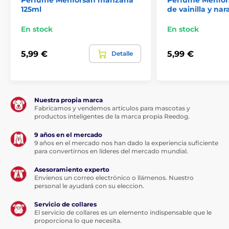
Perfume Menforsan manzana
Perfume Menfor
125ml
de vainilla y nar
Las especificaciones técnicas pueden cambiar sin
previo aviso. Las imágenes tienen únicamente
En stock
En stock
carácter ilustrativo.
5,99 €
5,99 €
Detalle
El producto aparece en las categorías
Crianza
Cosméticos y tratamientos
Nuestra propia marca
Para perros
Cuidado de la piel y el pelo
Fabricamos y vendemos artículos para mascotas y
productos inteligentes de la marca propia Reedog.
Perfumes para perros
9 años en el mercado
9 años en el mercado nos han dado la experiencia suficiente
para convertirnos en líderes del mercado mundial.
Asesoramiento experto
Envíenos un correo electrónico o llámenos. Nuestro
personal le ayudará con su eleccion.
Servicio de collares
El servicio de collares es un elemento indispensable que le
proporciona lo que necesita.