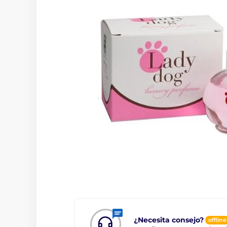
¿Necesita consejo?
offline