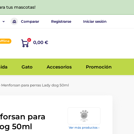
ara tus mascotas!
Comparar
Registrarse
Iniciar sesión
0
offline
0,00 €
ida
Gato
Accesorios
Promoción
Menforsan para perras Lady dog 50ml
orsan para
dog 50ml
Ver más productos ›