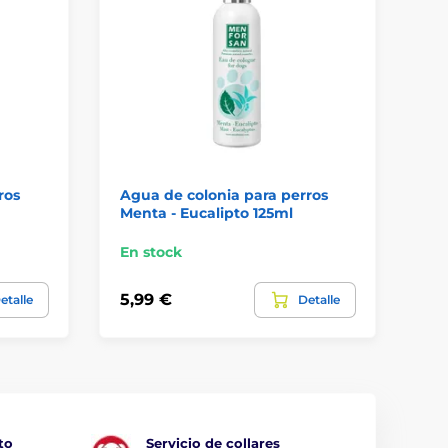
ros
Agua de colonia para perros
Ag
Menta - Eucalipto 125ml
Flo
En stock
En
5,99 €
5,
etalle
Detalle
to
Servicio de collares