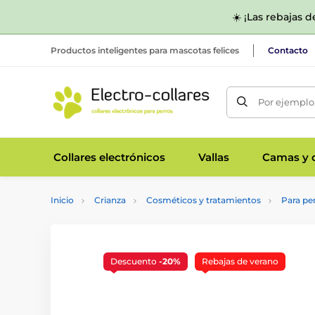
☀️ ¡Las rebajas 
Productos inteligentes para mascotas felices
Contacto
Por ejemplo,
Collares electrónicos
Vallas
Camas y c
Inicio
Crianza
Cosméticos y tratamientos
Para pe
Descuento
-20%
Rebajas de verano