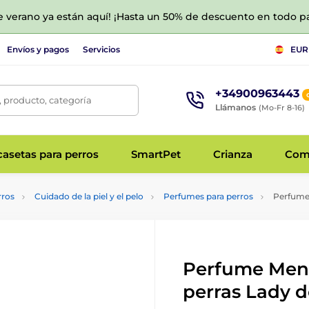
de verano ya están aquí! ¡Hasta un 50% de descuento en todo p
Envíos y pagos
Servicios
EUR
+34900963443
 producto, categoría
Llámanos
(Mo-Fr 8-16)
asetas para perros
SmartPet
Crianza
Com
rros
Cuidado de la piel y el pelo
Perfumes para perros
Perfume 
Perfume Menf
perras Lady 