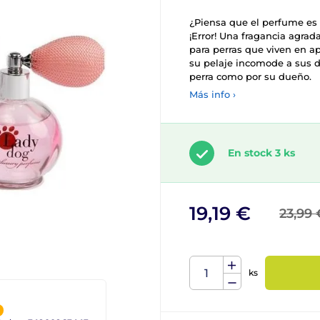
¿Piensa que el perfume es 
¡Error! Una fragancia agrad
para perras que viven en a
su pelaje incomode a sus d
perra como por su dueño.
Más info ›
En stock 3 ks
19,19 €
23,99 
ks