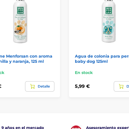
me Menforsan con aroma
Agua de colonia para per
nilla y naranja, 125 ml
baby dog 125ml
ck
En stock
€
5,99 €
Detalle
D
9 años en el mercado
Asesoramiento exper