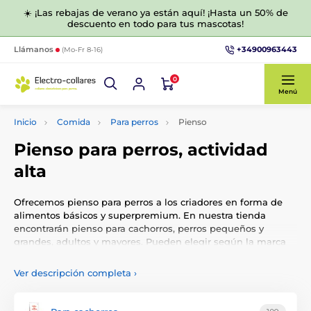
☀️ ¡Las rebajas de verano ya están aquí! ¡Hasta un 50% de
descuento en todo para tus mascotas!
+34900963443
Llámanos
(Mo-Fr 8-16)
0
Menú
Inicio
Comida
Para perros
Pienso
Pienso para perros, actividad
alta
Ofrecemos pienso para perros a los criadores en forma de
alimentos básicos y superpremium. En nuestra tienda
encontrarán pienso para cachorros, perros pequeños y
grandes, adultos y mayores. Pueden elegir según la marca
del alimento, el tamaño del perro y otros parámetros.
Ver descripción completa
›