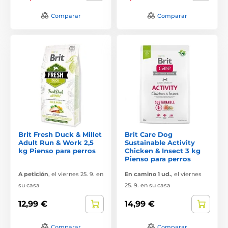
Comparar
Comparar
Brit Fresh Duck & Millet
Brit Care Dog
Adult Run & Work 2,5
Sustainable Activity
kg Pienso para perros
Chicken & Insect 3 kg
Pienso para perros
A petición
,
el viernes 25. 9. en
En camino 1 ud.
,
el viernes
su casa
25. 9. en su casa
12,99 €
14,99 €
Comparar
Comparar