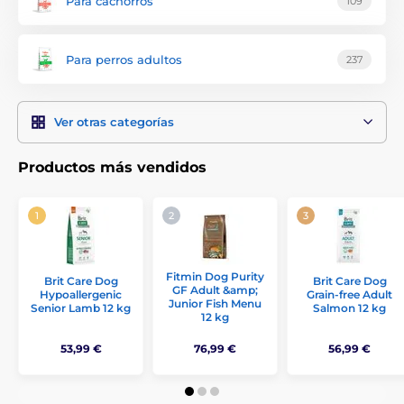
Para cachorros
109
Para perros adultos
237
Ver otras categorías
Productos más vendidos
Fitmin Dog Purity
Brit Care Dog
Brit Care Dog
GF Adult &amp;
Hypoallergenic
Grain-free Adult
Junior Fish Menu
Senior Lamb 12 kg
Salmon 12 kg
12 kg
53,99 €
76,99 €
56,99 €