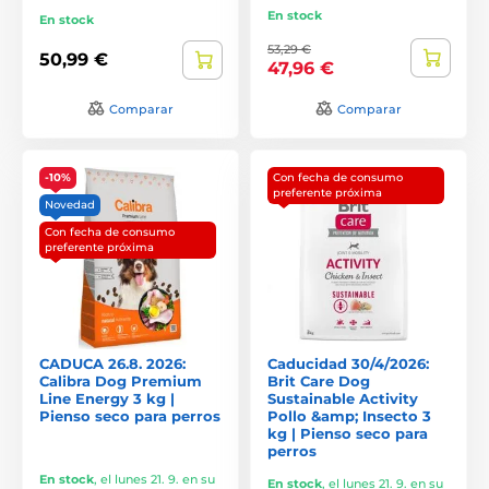
En stock
En stock
53,29 €
50,99 €
47,96 €
Comparar
Comparar
-10%
Con fecha de consumo
preferente próxima
Novedad
Con fecha de consumo
preferente próxima
CADUCA 26.8. 2026:
Caducidad 30/4/2026:
Calibra Dog Premium
Brit Care Dog
Line Energy 3 kg |
Sustainable Activity
Pienso seco para perros
Pollo &amp; Insecto 3
kg | Pienso seco para
perros
En stock
,
el lunes 21. 9. en su
En stock
,
el lunes 21. 9. en su