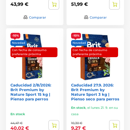
43,99 €
51,99 €
Comparar
Comparar
-10%
-10%
Novedad
Novedad
Con fecha de consumo
Con fecha de consumo
preferente próxima
preferente próxima
Caducidad 2/8/2026:
Caducidad 27.9. 2026:
Brit Premium by
Brit Premium by
Nature Sport 15 kg |
Nature Sport 3 kg |
Pienso para perros
Pienso seco para perros
En stock
,
el lunes 21. 9. en su
En stock
casa
44,47 €
10,30 €
40,02 €
9,27 €