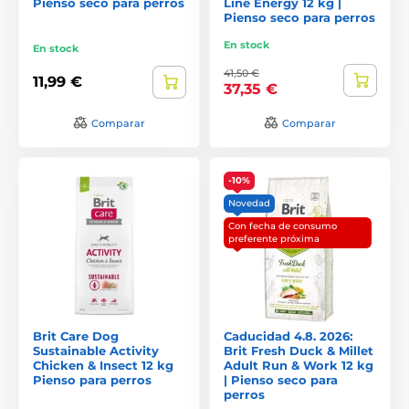
Pienso seco para perros
Line Energy 12 kg |
Pienso seco para perros
En stock
En stock
41,50 €
11,99 €
37,35 €
Comparar
Comparar
-10%
Novedad
Con fecha de consumo
preferente próxima
Brit Care Dog
Caducidad 4.8. 2026:
Sustainable Activity
Brit Fresh Duck & Millet
Chicken & Insect 12 kg
Adult Run & Work 12 kg
Pienso para perros
| Pienso seco para
perros