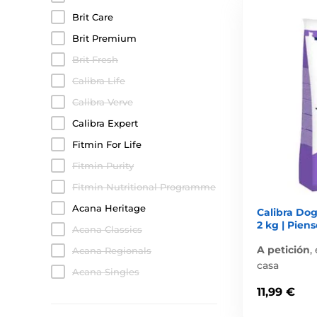
Brit Care
Brit Premium
Brit Fresh
Calibra Life
Calibra Verve
Calibra Expert
Fitmin For Life
Fitmin Purity
Fitmin Nutritional Programme
Acana Heritage
Calibra Dog
2 kg | Pien
Acana Classics
A petición
,
Acana Regionals
casa
Acana Singles
11,99 €