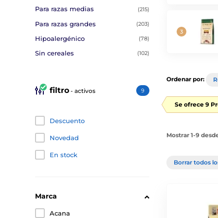
Para razas medias
(215)
Para razas grandes
(203)
Hipoalergénico
(78)
Sin cereales
(102)
Ordenar por:
R
filtro
- activos
9
Se ofrece 9 P
Descuento
Mostrar 1-9 desd
Novedad
En stock
Borrar todos lo
Marca
Acana