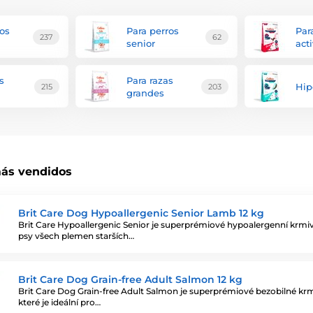
ros
Para perros
Par
237
62
senior
act
s
Para razas
Hip
215
203
grandes
ás vendidos
Brit Care Dog Hypoallergenic Senior Lamb 12 kg
Brit Care Hypoallergenic Senior je superprémiové hypoalergenní krmi
psy všech plemen starších…
Brit Care Dog Grain-free Adult Salmon 12 kg
Brit Care Dog Grain-free Adult Salmon je superprémiové bezobilné kr
které je ideální pro…