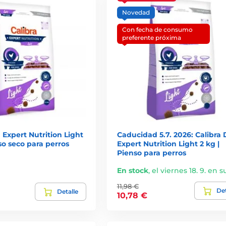
Novedad
Con fecha de consumo
preferente próxima
 Expert Nutrition Light
Caducidad 5.7. 2026: Calibra
nso seco para perros
Expert Nutrition Light 2 kg |
Pienso para perros
En stock
,
el viernes 18. 9. en s
11,98 €
Det
Detalle
10,78 €