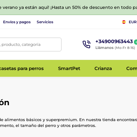
de verano ya están aquí! ¡Hasta un 50% de descuento en todo p
Envíos y pagos
Servicios
EUR
+34900963443
 producto, categoría
Llámanos
(Mo-Fr 8-16)
asetas para perros
SmartPet
Crianza
Com
ión
de alimentos básicos y superpremium. En nuestra tienda encontrar
mento, el tamaño del perro y otros parámetros.