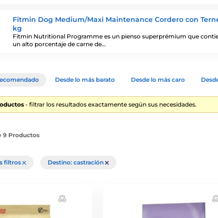
Fitmin Dog Medium/Maxi Maintenance Cordero con Terne
kg
Fitmin Nutritional Programme es un pienso superprémium que conti
un alto porcentaje de carne de…
ecomendado
Desde lo más barato
Desde lo más caro
Desde
roductos
- filtrar los resultados exactamente según sus necesidades.
e 9 Productos
s filtros
Destino: castración