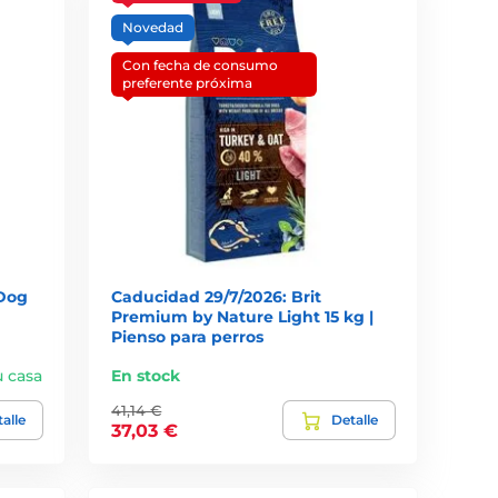
Novedad
Con fecha de consumo
preferente próxima
 Dog
Caducidad 29/7/2026: Brit
Premium by Nature Light 15 kg |
Pienso para perros
u casa
En stock
41,14 €
alle
Detalle
37,03 €