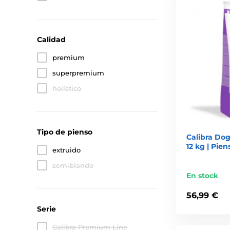
Calidad
premium
superpremium
holístico
Tipo de pienso
Calibra Dog
12 kg | Pie
extruido
semiblando
En stock
56,99 €
Serie
Calibra Premium Line