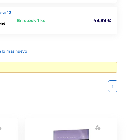
ra 12
49,99 €
En stock 1 ks
ene
 lo más nuevo
1