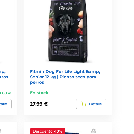
mp;
Fitmin Dog For Life Light &amp;
rros
Senior 12 kg | Pienso seco para
perros
u casa
En stock
27,99 €
alle
Detalle
Descuento
-10%