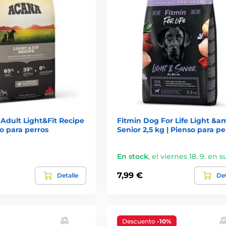
Adult Light&Fit Recipe
Fitmin Dog For Life Light &a
so para perros
Senior 2,5 kg | Pienso para pe
En stock
,
el viernes 18. 9. en s
7,99 €
Detalle
Det
Descuento
-10%