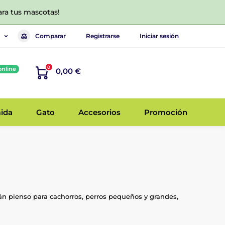
ara tus mascotas!
Comparar
Registrarse
Iniciar sesión
0
online
0,00 €
ida
Gato
Accesorios
Promoción
án pienso para cachorros, perros pequeños y grandes,