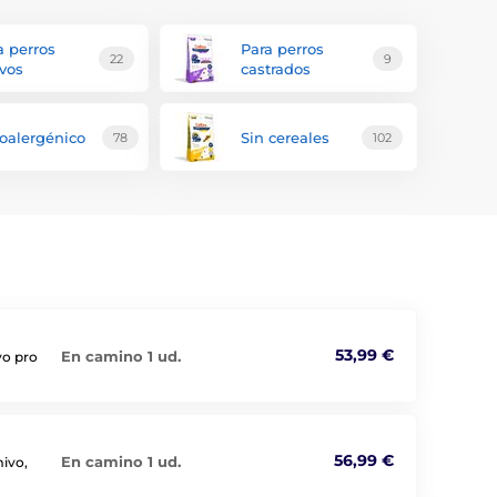
a perros
Para perros
22
9
ivos
castrados
oalergénico
Sin cereales
78
102
53,99 €
En camino 1 ud.
vo pro
56,99 €
En camino 1 ud.
mivo,