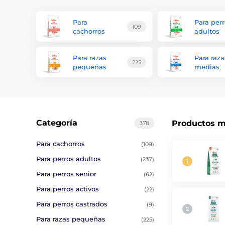
Para
Para per
109
cachorros
adultos
Para razas
Para raza
225
pequeñas
medias
Categoría
Productos m
378
Para cachorros
(109)
Para perros adultos
(237)
Para perros senior
(62)
Para perros activos
(22)
Para perros castrados
(9)
Para razas pequeñas
(225)