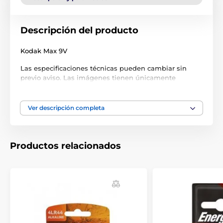
Descripción del producto
Kodak Max 9V
Las especificaciones técnicas pueden cambiar sin
previo aviso. Las imágenes tienen únicamente
carácter ilustrativo.
Ver descripción completa
El producto aparece en las categorías
Accesorios Collares de adiestramiento
Productos relacionados
Pilas
Pilas
Accesorios GPS collares
Pilas
Pilas