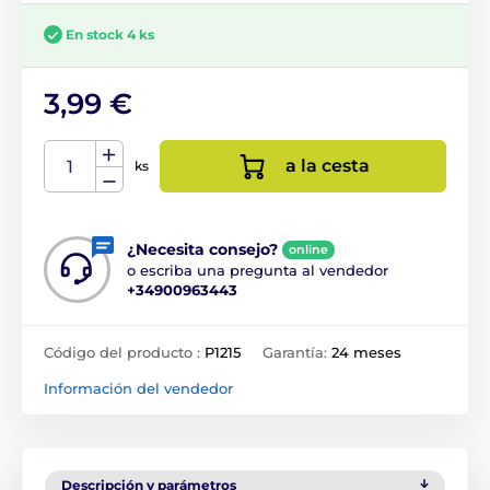
En stock 4 ks
3,99 €
a la cesta
ks
¿Necesita consejo?
online
o escriba una pregunta al vendedor
+34900963443
Código del producto :
P1215
Garantía:
24 meses
Información del vendedor
Descripción y parámetros