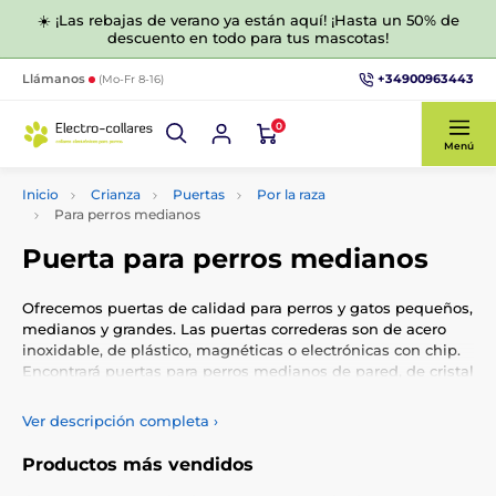
☀️ ¡Las rebajas de verano ya están aquí! ¡Hasta un 50% de
descuento en todo para tus mascotas!
+34900963443
Llámanos
(Mo-Fr 8-16)
0
Menú
Inicio
Crianza
Puertas
Por la raza
Para perros medianos
Puerta para perros medianos
Ofrecemos puertas de calidad para perros y gatos pequeños,
medianos y grandes. Las puertas correderas son de acero
inoxidable, de plástico, magnéticas o electrónicas con chip.
Encontrará puertas para perros medianos de pared, de cristal
pero también de madera.
Ver descripción completa
›
Productos más vendidos