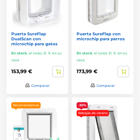
Puerta SureFlap
Puerta SureFlap con
DualScan con
microchip para perros
microchip para gatos
En stock
,
el lunes 21. 9. en su
En stock
,
el lunes 21. 9. en su
casa
casa
153,99 €
173,99 €
Comparar
Comparar
Recomendamos
-30%
Rebajas de verano