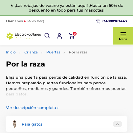
☀️ ¡Las rebajas de verano ya están aquí! ¡Hasta un 50% de
descuento en todo para tus mascotas!
+34900963443
Llámanos
(Mo-Fr 8-16)
0
Menú
Inicio
Crianza
Puertas
Por la raza
Por la raza
Elija una puerta para perros de calidad en función de la raza.
Hemos preparado puertas funcionales para perros
pequeños, medianos y grandes. También ofrecemos puertas
para gatos.
¿Cómo elegir el tamaño de puerta
Ver descripción completa
›
adecuado?
Para gatos
22