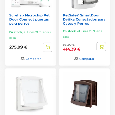
Sureflap Microchip Pet
PetSafe® SmartDoor
Door Connect puertas
Dvířka Conectados para
para perros
Gatos y Perros
En stock
,
el lunes 21. 9. en su
En stock
,
el lunes 21. 9. en su
casa
casa
591,99 €
275,99 €
414,39 €
Comparar
Comparar