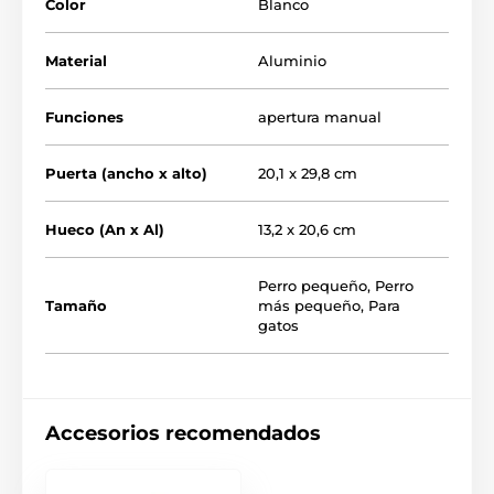
Color
Blanco
para todas las puertas incluido.
Material
Aluminio
Funciones
apertura manual
Puerta (ancho x alto)
20,1 x 29,8 cm
Hueco (An x Al)
13,2 x 20,6 cm
Perro pequeño
,
Perro
Tamaño
más pequeño
,
Para
gatos
Dimensiones de la puerta:
altura total 29,8 cm,
Accesorios recomendados
anchura 20,1 cm.
Dimensiones de la solapa:
altura 20,6
cm, anchura 13,2 cm. Túnel ajustable de 2 a 4 cm.