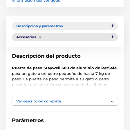
Información del vendedor
Descripción y parámetros
Accesorios
(1)
Descripción del producto
Puerta de paso Staywell 600 de aluminio de PetSafe
para un gato o un perro pequeño de hasta 7 kg de
peso. La puerta de paso permite a su gato o perro
pasar de un lado a otro con comodidad y libertad.
Diseño de aluminio, adecuada para gatos y perros
pequeños de hasta 7 kg, anchura máxima del pecho
12,5 cm, resistente a la intemperie. Bloqueable
Ver descripción completa
(abierta, cerrada) mediante una trampilla retráctil.
Apto para su instalación en: madera, PVC, metal,
cristal y ladrillo. Precaución con el doble
Parámetros
acristalamiento y el vidrio templado, se recomienda
consultar a un especialista. Manual de instrucciones