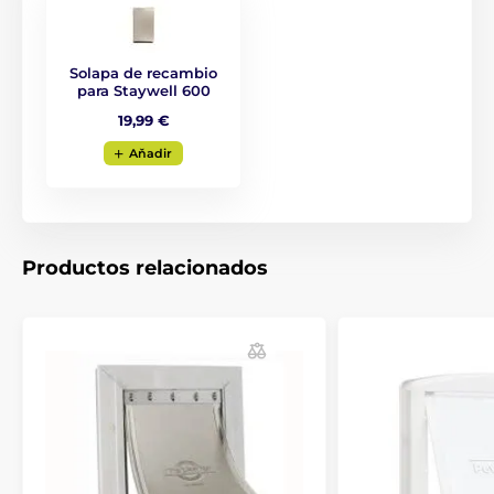
Las especificaciones técnicas pueden cambiar sin
previo aviso. Las imágenes tienen únicamente
Solapa de recambio
para Staywell 600
carácter ilustrativo.
19,99 €
Aňadir
El producto aparece en las categorías
Crianza
Puertas
Por la raza
Para gatos
Para perros pequeños
Productos relacionados
Por función
Puerta manual