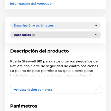
Información del vendedor
Descripción y parámetros
Accesorios
(1)
Descripción del producto
Puerta Staywell 919 para gatos o perros pequeños de
PetSafe con cierre de seguridad de cuatro posiciones.
La puerta de paso permite a su gato o perro pasar
hacia delante y hacia atrás o en una sola dirección,
cómoda y libremente. Acabado en blanco, adecuada
para gatos y perros pequeños de hasta 7 kg, hasta
una anchura máxima de pecho de 16,2 cm, resistente
Ver descripción completa
a la intemperie. Bloqueable (sólo dentro, sólo fuera,
abierto, cerrado). Apta para su instalación en
materiales finos: madera, PVC, metal, cristal y ladrillo.
Parámetros
La puerta no tiene túnel. Precaución con los cristales