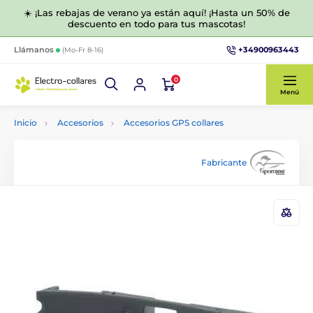
☀️ ¡Las rebajas de verano ya están aquí! ¡Hasta un 50% de
descuento en todo para tus mascotas!
+34900963443
Llámanos
(Mo-Fr 8-16)
0
Menú
Inicio
Accesorios
Accesorios GPS collares
Fabricante