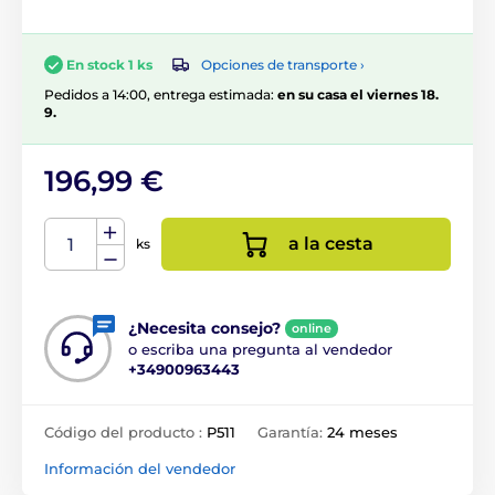
Opciones de transporte ›
En stock 1 ks
Pedidos a 14:00, entrega estimada:
en su casa el viernes 18.
9.
196,99 €
a la cesta
ks
¿Necesita consejo?
online
o escriba una pregunta al vendedor
+34900963443
Código del producto :
P511
Garantía:
24 meses
Información del vendedor