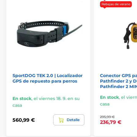
Rebajas de verano
SportDOG TEK 2.0 | Localizador
Conector GPS pa
GPS de repuesto para perros
Pathfinder 2 y 
Pathfinder 2 MI
En stock
,
el vier
En stock
,
el viernes 18. 9. en su
casa
casa
295,99 €
560,99 €
Detalle
236,79 €