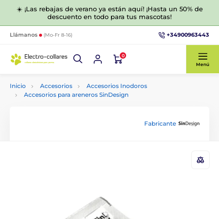
☀️ ¡Las rebajas de verano ya están aquí! ¡Hasta un 50% de
descuento en todo para tus mascotas!
+34900963443
Llámanos
(Mo-Fr 8-16)
0
Menú
Inicio
Accesorios
Accesorios Inodoros
Accesorios para areneros SinDesign
Fabricante