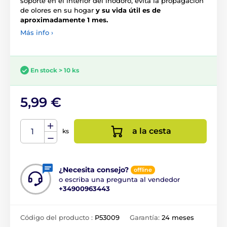
soporte en el interior del inodoro, evita la propagación
de olores en su hogar
y su vida útil es de
aproximadamente 1 mes.
Más info ›
En stock > 10 ks
5,99 €
a la cesta
ks
¿Necesita consejo?
offline
o escriba una pregunta al vendedor
+34900963443
Código del producto :
P53009
Garantía:
24 meses