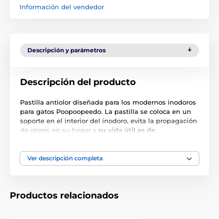
Información del vendedor
Descripción y parámetros
Descripción del producto
Pastilla antiolor diseñada para los modernos inodoros
para gatos Poopoopeedo. La pastilla se coloca en un
soporte en el interior del inodoro, evita la propagación
de olores en su hogar y
su vida útil es de
aproximadamente 1 mes.
Las especificaciones técnicas pueden cambiar sin
Ver descripción completa
previo aviso. Las imágenes tienen únicamente
carácter ilustrativo.
Productos relacionados
El producto aparece en las categorías