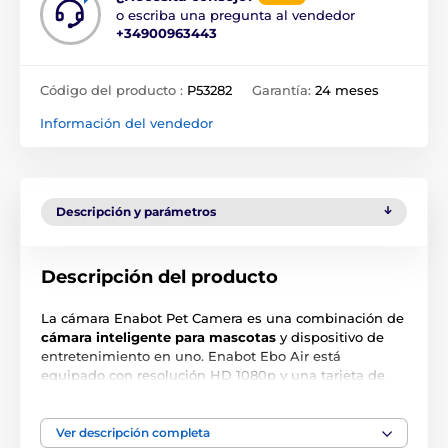
o escriba una pregunta al vendedor
+34900963443
Código del producto :
P53282
Garantía:
24 meses
Información del vendedor
Descripción y parámetros
Descripción del producto
La cámara Enabot Pet Camera es una combinación de
cámara inteligente para mascotas
y dispositivo de
entretenimiento en uno. Enabot Ebo Air está
equipado con resolución HD 1080p y una tarjeta de
memoria integrada de 16 GB para capturar fotos y
vídeos para siempre. Además, la app Ebo ofrece
muchas funciones de edición y sociales con las que
Ver descripción completa