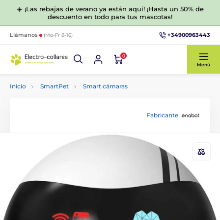
☀️ ¡Las rebajas de verano ya están aquí! ¡Hasta un 50% de
descuento en todo para tus mascotas!
+34900963443
Llámanos
(Mo-Fr 8-16)
0
Menú
Inicio
SmartPet
Smart cámaras
Fabricante