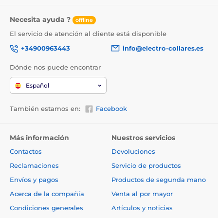
Almacenamiento
: memoria de 16 GB / ampliable a
Necesita ayuda ?
offline
256 GB; el contenido nuevo sobrescribe el anterior
El servicio de atención al cliente está disponible
Edición automática:
si EBO AIR tiene suficiente
material, puede editar vídeos automáticamente
+34900963443
info@electro-collares.es
Velocidad EBO SE:
la velocidad máxima de la
Dónde nos puede encontrar
cámara es de 0,6 m/s
Tamaño compacto: permite llegar donde ninguna
Español
otra cámara puede
Dimensiones
: 7,6 x 7,6 x 7 cm, peso 223 g
También estamos en:
Facebook
Más información
Nuestros servicios
Contactos
Devoluciones
Reclamaciones
Servicio de productos
Envíos y pagos
Productos de segunda mano
Acerca de la compañía
Venta al por mayor
Condiciones generales
Artículos y noticias