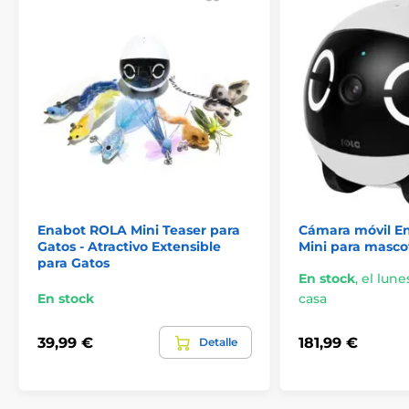
Enabot ROLA Mini Teaser para
Cámara móvil E
Gatos - Atractivo Extensible
Mini para masco
para Gatos
En stock
,
el lunes
Funciones principales
En stock
casa
Visión nocturna
: la cámara infrarroja se activa
39,99 €
181,99 €
Detalle
automáticamente cuando el entorno se oscurece
Función IA: puede identificar a tu familia o a tus
mascotas