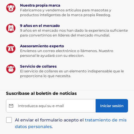
Autocarga:
con poca batería, EBO vuelve
Nuestra propia marca
Fabricamos y vendemos artículos para mascotas y
automáticamente a la base de carga, para que
productos inteligentes de la marca propia Reedog.
nunca tengas que preocuparte de que se quede sin
energía
9 años en el mercado
Adaptabilidad
9 años en el mercado nos han dado la experiencia suficiente
: EBO está programado para adaptar
para convertirnos en líderes del mercado mundial.
su comportamiento y su voz en función de su
entorno
Asesoramiento experto
Puntero láser: gracias al láser, la cámara para gatos
Envíenos un correo electrónico o llámenos. Nuestro
personal le ayudará con su eleccion.
será aún más interesante
Súper silencioso:
la tecnología de ruedas con motor
Servicio de collares
permite que el dispositivo se desplace en silencio；
El servicio de collares es un elemento indispensable que le
proporciona lo que necesita.
Sensor anticaídas
: puede detectar todo tipo de
obstáculos delante de él y evitar caídas
Suscríbase al boletín de noticias
Control remoto
: puedes controlar EBO a distancia
con la app EBO App, para iOS y Android
Introduzca aquí su e-mail
Iniciar sesión
Comunicación bidireccional:
micrófono que
permite comunicación en ambos sentidos como
una llamada telefónica
Al enviar el formulario acepto el
tratamiento de mis
datos personales
.
Grabación de vídeo:
gracias a la grabación de vídeo
24 horas, monitoriza cada movimiento 24/7