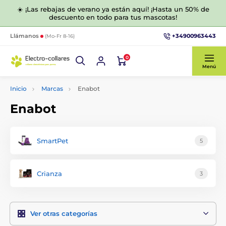
☀️ ¡Las rebajas de verano ya están aquí! ¡Hasta un 50% de
descuento en todo para tus mascotas!
+34900963443
Llámanos
(Mo-Fr 8-16)
0
Menú
Inicio
Marcas
Enabot
Enabot
SmartPet
5
Crianza
3
Ver otras categorías