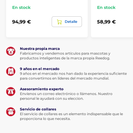
Comunicación bidireccional:
micrófono, permite la
En stock
En stock
comunicación bidireccional como una llamada
telefónica
94,99 €
58,99 €
Detalle
Grabación de vídeo:
gracias a la grabación de vídeo
de 24 horas, rastrea cada movimiento 24 horas al
día, 7 días a la semana
Almacenamiento:
memoria de 16 GB / ampliable a
256 GB, el contenido nuevo sobrescribe el anterior
Nuestra propia marca
Fabricamos y vendemos artículos para mascotas y
Uso compartido multiusuario:
acceso multiusuario
productos inteligentes de la marca propia Reedog.
simultáneo para hasta cinco personas
9 años en el mercado
Velocidad EBO SE:
la velocidad máxima de la
9 años en el mercado nos han dado la experiencia suficiente
cámara es de 0,6 m/s
para convertirnos en líderes del mercado mundial.
Dimensiones:
7,6 x 7,6 x 7 cm, peso 223 g
Asesoramiento experto
Envíenos un correo electrónico o llámenos. Nuestro
personal le ayudará con su eleccion.
Servicio de collares
El servicio de collares es un elemento indispensable que le
proporciona lo que necesita.