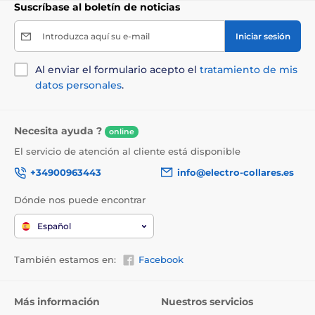
Suscríbase al boletín de noticias
Introduzca aquí su e-mail
Iniciar sesión
Al enviar el formulario acepto el
tratamiento de mis
datos personales
.
Necesita ayuda ?
online
El servicio de atención al cliente está disponible
+34900963443
info@electro-collares.es
Aplicación móvil EBO
Dónde nos puede encontrar
Con la app EBO
, puedes acceder a tu casa y
comunicarte con tu familia en cualquier momento.
La
Español
cámara EBO ES
el robot de seguridad doméstico
definitivo que vigila todos los rincones de su casa y le
avisa cuando detecta alguna actividad sospechosa.
También estamos en:
Facebook
EBO
se mueve hacia adelante y hacia atrás, hacia la
izquierda y hacia la derecha, con un chasis de
movimiento de seguimiento y rotación flexible, se
Más información
Nuestros servicios
mueve libremente con sólo tocar la pantalla o en