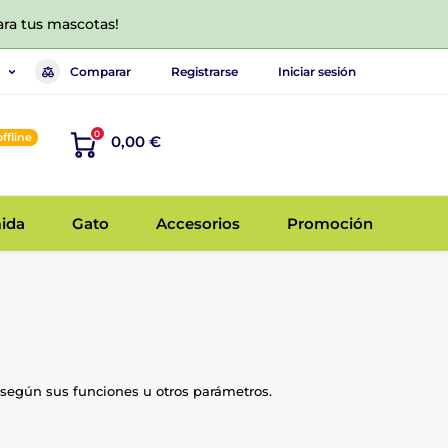
ara tus mascotas!
Comparar
Registrarse
Iniciar sesión
0
offline
0,00 €
ida
Gato
Accesorios
Promoción
 según sus funciones u otros parámetros.