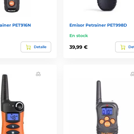
rainer PET916N
Emisor Petrainer PET998D
En stock
39,99 €
Detalle
Det