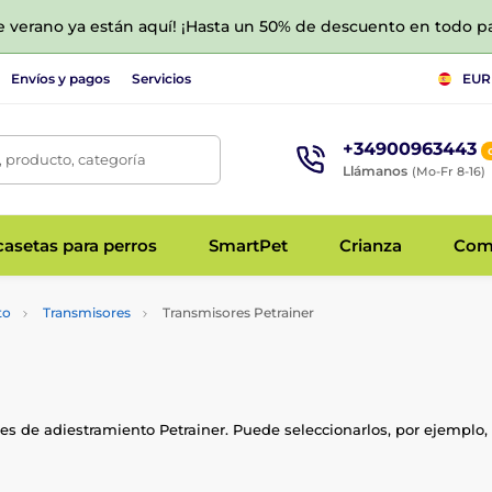
de verano ya están aquí! ¡Hasta un 50% de descuento en todo p
Envíos y pagos
Servicios
EUR
+34900963443
 producto, categoría
Llámanos
(Mo-Fr 8-16)
asetas para perros
SmartPet
Crianza
Com
to
Transmisores
Transmisores Petrainer
es de adiestramiento Petrainer. Puede seleccionarlos, por ejemplo,