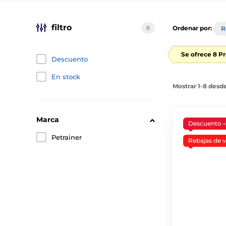
filtro
8
Ordenar por:
R
Se ofrece 8 P
Descuento
En stock
Mostrar 1-8 desd
Marca
Descuento
Petrainer
Rebajas de 