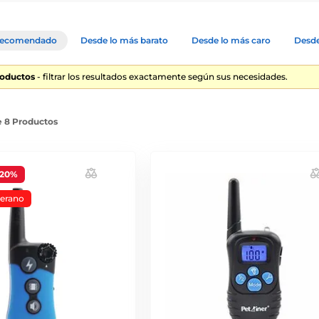
ecomendado
Desde lo más barato
Desde lo más caro
Desde
roductos
- filtrar los resultados exactamente según sus necesidades.
e 8 Productos
-20%
verano