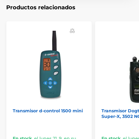
El producto aparece en las categorías
Productos relacionados
Accesorios Collares de adiestramiento
Transmisores
Transmisores Petrainer
Transmisor d-control 1500 mini
Transmisor Dog
Super-X, 3502 N
En stock
,
el lunes 21. 9. en su
En stock
,
el lunes