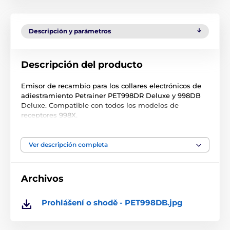
Descripción y parámetros
Descripción del producto
Emisor de recambio para los collares electrónicos de
adiestramiento Petrainer PET998DR Deluxe y 998DB
Deluxe. Compatible con todos los modelos de
receptores 998X.
Nota:
En el caso de dispositivos antiguos o comprados
a otros proveedores, puede haber problemas con la
Ver descripción completa
sincronización debido a las diferentes frecuencias. La
frecuencia
no se puede reconfigurar.
Archivos
Las especificaciones técnicas pueden cambiar sin
previo aviso. Las imágenes tienen únicamente
carácter ilustrativo.
Prohlášení o shodě - PET998DB.jpg