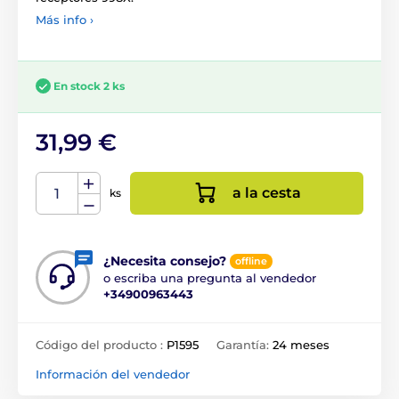
Más info ›
En stock 2 ks
31,99 €
a la cesta
ks
¿Necesita consejo?
offline
o escriba una pregunta al vendedor
+34900963443
Código del producto :
P1595
Garantía:
24 meses
Información del vendedor