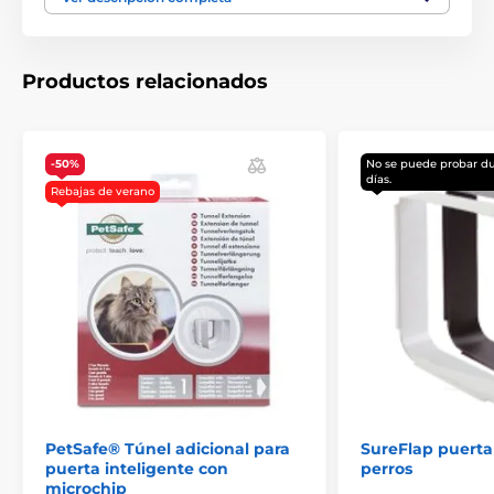
carácter ilustrativo.
Productos relacionados
El producto aparece en las categorías
Accesorios Puertas
Túneles
-50%
No se puede probar d
días.
Rebajas de verano
PetSafe® Túnel adicional para
SureFlap puerta
puerta inteligente con
perros
microchip