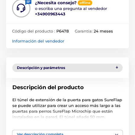
¿Necesita consejo?
offline
o escriba una pregunta al vendedor
+34900963443
Código del producto :
P6478
Garantía:
24 meses
Información del vendedor
Descripción y parámetros
Descripción del producto
El túnel de extensión de la puerta para gatos SureFlap
se puede utilizar para crear un acceso más largo a las
puertas para perros SureFlap Microchip que están
instaladas en la pared. El túnel añade 50 mm.
Las especificaciones técnicas pueden cambiar sin
previo aviso. Las imágenes tienen únicamente
Ver descripción completa