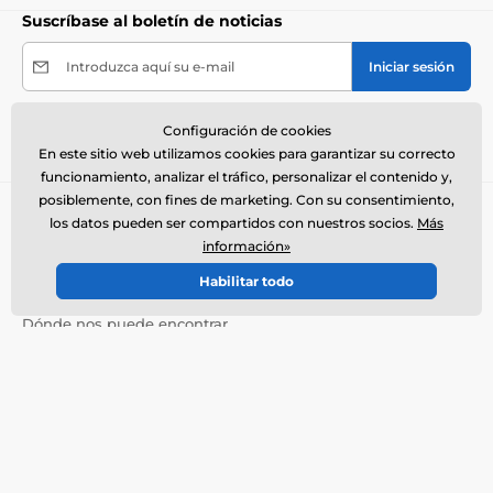
Suscríbase al boletín de noticias
Introduzca aquí su e-mail
Iniciar sesión
Al enviar el formulario acepto el
tratamiento de mis
Configuración de cookies
datos personales
.
En este sitio web utilizamos cookies para garantizar su correcto
funcionamiento, analizar el tráfico, personalizar el contenido y,
posiblemente, con fines de marketing. Con su consentimiento,
Necesita ayuda ?
offline
los datos pueden ser compartidos con nuestros socios.
Más
información»
El servicio de atención al cliente está disponible
+34900963443
info@electro-collares.es
Habilitar todo
Dónde nos puede encontrar
Español
También estamos en:
Facebook
Más información
Nuestros servicios