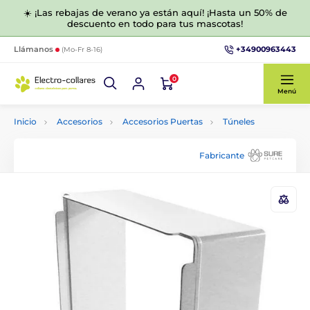
☀️ ¡Las rebajas de verano ya están aquí! ¡Hasta un 50% de
descuento en todo para tus mascotas!
+34900963443
Llámanos
(Mo-Fr 8-16)
0
Menú
Inicio
Accesorios
Accesorios Puertas
Túneles
Fabricante