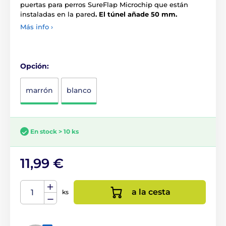
puertas para perros SureFlap Microchip que están
instaladas en la pared
. El túnel añade 50 mm.
Más info ›
Opción:
marrón
blanco
En stock > 10 ks
11,99 €
a la cesta
ks