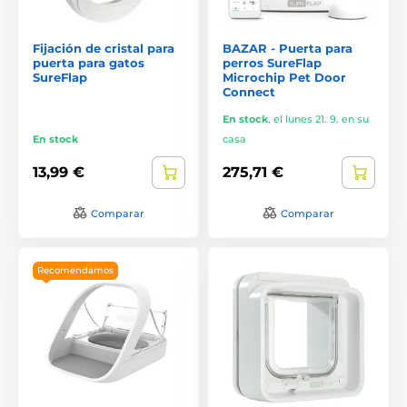
Fijación de cristal para
BAZAR - Puerta para
puerta para gatos
perros SureFlap
SureFlap
Microchip Pet Door
Connect
En stock
,
el lunes 21. 9. en su
En stock
casa
13,99 €
275,71 €
Comparar
Comparar
Recomendamos