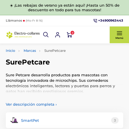
☀️ ¡Las rebajas de verano ya están aquí! ¡Hasta un 50% de
descuento en todo para tus mascotas!
+34900963443
Llámanos
(Mo-Fr 8-16)
0
Menú
Inicio
Marcas
SurePetcare
SurePetcare
Sure Petcare desarrolla productos para mascotas con
tecnología innovadora de microchips. Sus comederos
electrónicos inteligentes, lectores y puertas para perros y
gatos han recibido prestigiosos premios.
Ver descripción completa
›
SmartPet
3