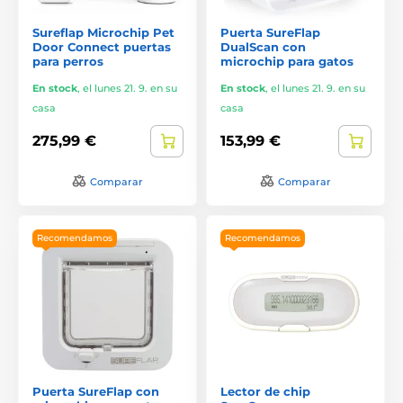
Sureflap Microchip Pet
Puerta SureFlap
Door Connect puertas
DualScan con
para perros
microchip para gatos
En stock
,
el lunes 21. 9. en su
En stock
,
el lunes 21. 9. en su
casa
casa
275,99 €
153,99 €
Comparar
Comparar
Recomendamos
Recomendamos
Puerta SureFlap con
Lector de chip