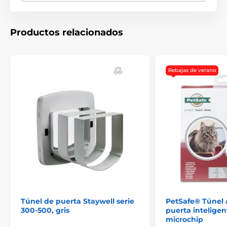
carácter ilustrativo.
Productos relacionados
El producto aparece en las categorías
Accesorios Puertas
Túneles
Rebajas de verano
Túnel de puerta Staywell serie
PetSafe® Túnel 
300-500, gris
puerta inteligen
microchip