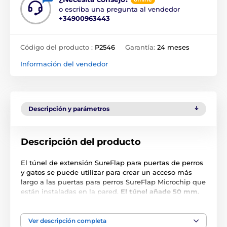
o escriba una pregunta al vendedor
+34900963443
Código del producto :
P2546
Garantía:
24 meses
Información del vendedor
Descripción y parámetros
Descripción del producto
El túnel de extensión SureFlap para puertas de perros
y gatos se puede utilizar para crear un acceso más
largo a las puertas para perros SureFlap Microchip que
están instaladas en la pared.
El túnel añade 50 mm.
Las especificaciones técnicas pueden cambiar sin
previo aviso. Las imágenes tienen únicamente
Ver descripción completa