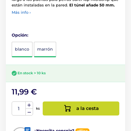
están instaladas en la pared.
El túnel añade 50 mm.
Más info ›
Opción:
blanco
marrón
En stock > 10 ks
11,99 €
a la cesta
ks
¿Necesita consejo?
offline