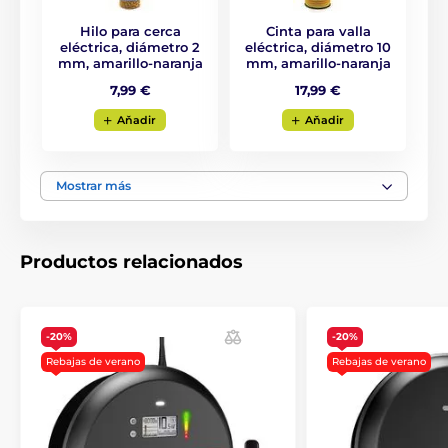
Hilo para cerca
Cinta para valla
eléctrica, diámetro 2
eléctrica, diámetro 10
mm, amarillo-naranja
mm, amarillo-naranja
7,99 €
17,99 €
Aňadir
Aňadir
Mostrar más
Productos relacionados
-20%
-20%
Rebajas de verano
Rebajas de verano