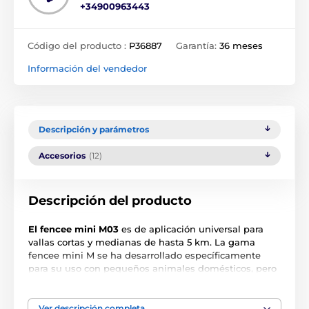
+34900963443
Código del producto :
P36887
Garantía:
36 meses
Información del vendedor
Descripción y parámetros
Accesorios
(12)
Descripción del producto
El fencee mini M03
es de aplicación universal para
vallas cortas y medianas de hasta 5 km. La gama
fencee mini M se ha desarrollado específicamente
para su uso con pequeños animales domésticos, pero
es igual de eficaz y fiable para caballos y corrales de
caballos. El diseño compacto y moderno de la valla
con interruptor y la última tecnología de
Ver descripción completa