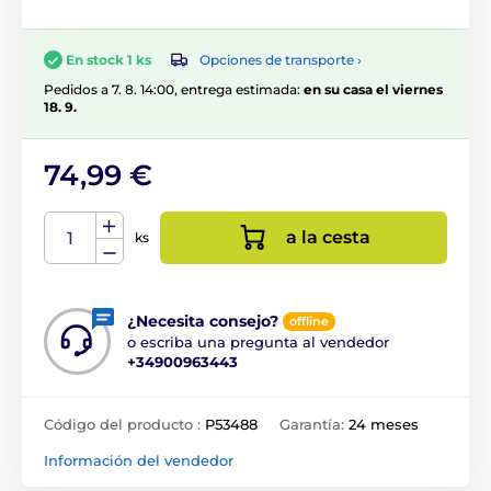
Opciones de transporte ›
En stock 1 ks
Pedidos a 7. 8. 14:00, entrega estimada:
en su casa el viernes
18. 9.
74,99 €
a la cesta
ks
¿Necesita consejo?
offline
o escriba una pregunta al vendedor
+34900963443
Código del producto :
P53488
Garantía:
24 meses
Información del vendedor