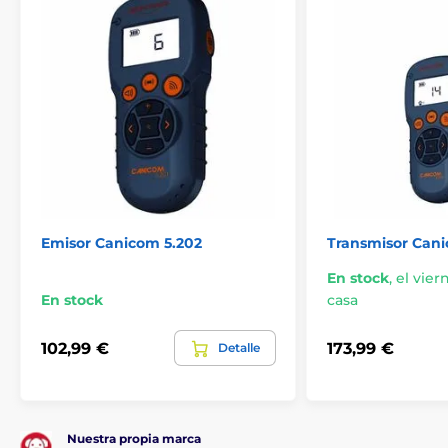
carácter ilustrativo.
El producto aparece en las categorías
Accesorios Collares de adiestramiento
Transmisores
Transmisores para collares de adiestramiento
Canicom
Emisor Canicom 5.202
Transmisor Can
En stock
,
el vier
En stock
casa
102,99 €
173,99 €
Detalle
Nuestra propia marca