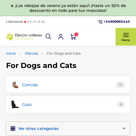
☀️ ¡Las rebajas de verano ya están aquí! ¡Hasta un 50% de
descuento en todo para tus mascotas!
+34900963443
Llámanos
(Mo-Fr 8-16)
0
Menú
Inicio
Marcas
For Dogs and Cats
For Dogs and Cats
Comida
10
Gato
8
Ver otras categorías