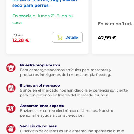
col fresca, espinacas frescas, hojas frescas de nabo,
seco para perros
hojas frescas de remolacha roja, arándanos frescos,
moras frescas, frutos frescos del saúco, cúrcuma,
En stock
,
el lunes 21. 9. en su
cardo mariano, raíz de bardana, lavanda, raíz de
casa
En camino 1 ud.
malvavisco, escaramujos.
Componentes analíticos:
13,64 €
Detalle
42,99 €
12,28 €
Proteína 33 %, grasa 20 %, fibra bruta 5 %, ceniza bruta
7 %, calcio 1,5 %, fósforo 1,1 %, Omega 6 2,7 %, Omega 3
1 %, DHA 0,3 %, EPA 0,3 %, glucosamina 1400 mg/kg,
Nuestra propia marca
Fabricamos y vendemos artículos para mascotas y
condroitina 900 mg/kg.
productos inteligentes de la marca propia Reedog.
Aditivos por kg:
9 años en el mercado
9 años en el mercado nos han dado la experiencia suficiente
para convertirnos en líderes del mercado mundial.
Aditivos tecnológicos: Extracto de tocoferoles de
aceites vegetales: 121 mg, ácido cítrico: 40 mg. Aditivos
Asesoramiento experto
Envíenos un correo electrónico o llámenos. Nuestro
sensoriales: extracto de romero: 80 mg. Aditivos
personal le ayudará con su eleccion.
nutricionales: 3a890 Cloruro de colina (colina): 700 mg,
3b606 (Zinc: 112,5 mg), 3b406 (Cobre: 11 mg), 3a821
Servicio de collares
Vitamina B1: 25mg, 3a841 Vitamina B5: 8mg, 3a831
El servicio de collares es un elemento indispensable que le
Vitamina B6: 7,5mg, 3a672a Vitamina A: 3750 IU, 3a671