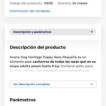
Código del producto :
P6155
Garantía:
24 meses
Información del vendedor
Descripción y parámetros
Descripción del producto
Acana Dog Heritage Puppy Raza Pequeña es un
alimento para
cachorros de todas las razas que en su
etapa adulta pesan hasta 9 kg.
Contiene pollo, pavo,
huevos y platija.
Los pescados son capturados en
libertad y los pollos provienen de crianzas libres.
Este pienso tiene una composición muy variada y rica
que asegura un desarrollo saludable para tu cachorro.
Ver descripción completa
Parámetros
Principales ventajas: