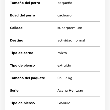
Tamaño del perro
pequeño
Alta composición de carne, ideal para razas
pequeñas.
Edad del perro
cachorro
Croquetas pequeñas + alto valor energético.
Calidad
superpremium
Sin cereales ("grain-free") + sin soja, maíz ni trigo.
Apoya el crecimiento, la piel sana y el pelaje gracias
a los omegas 3/6 y probióticos.
Destino
actividad normal
Tipo de carne
mixto
Tipo de pienso
extruido
Tamaño del paquete
0,9 - 3 kg
Serie
Acana Heritage
Tipo de pienso
Granule