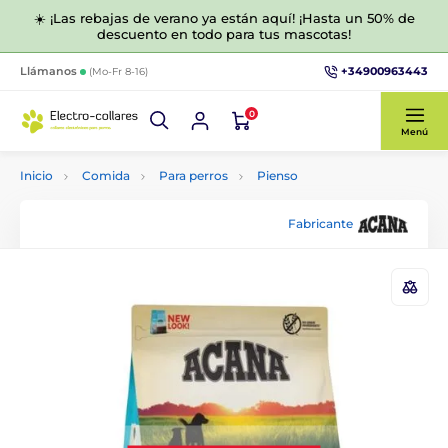
☀️ ¡Las rebajas de verano ya están aquí! ¡Hasta un 50% de
descuento en todo para tus mascotas!
+34900963443
Llámanos
(Mo-Fr 8-16)
0
Menú
Inicio
Comida
Para perros
Pienso
Fabricante