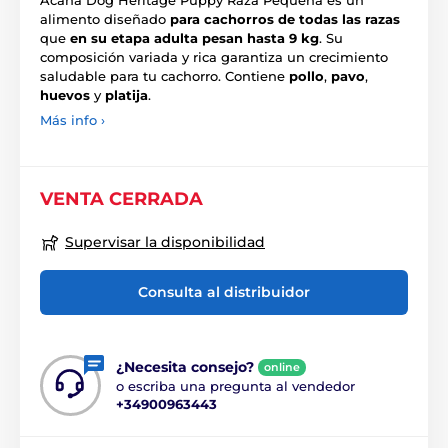
Acana Dog Heritage Puppy Raza Pequeña es un
alimento diseñado
para cachorros de todas las razas
que
en su etapa adulta pesan hasta 9 kg
. Su
composición variada y rica garantiza un crecimiento
saludable para tu cachorro. Contiene
pollo
,
pavo
,
huevos
y
platija
.
Más info ›
VENTA CERRADA
Supervisar la disponibilidad
Consulta al distribuidor
¿Necesita consejo?
online
o escriba una pregunta al vendedor
+34900963443