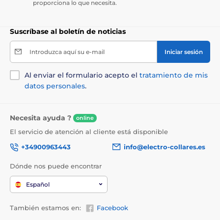
proporciona lo que necesita.
Vitamina D3: 500 IU, 3a700 Vitamina E: 50 IU. Aditivos
zootécnicos: 4b1707 Enterococcus faecium NCIMB
10415 2,2x106 CFU.
Suscríbase al boletín de noticias
Valor energético:
Introduzca aquí su e-mail
Iniciar sesión
3 660 kcal/kg.
Al enviar el formulario acepto el
tratamiento de mis
datos personales
.
Necesita ayuda ?
online
El servicio de atención al cliente está disponible
+34900963443
info@electro-collares.es
Dónde nos puede encontrar
Español
También estamos en:
Facebook