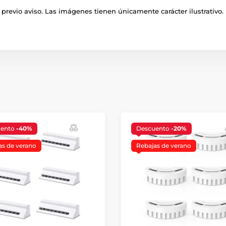
previo aviso. Las imágenes tienen únicamente carácter ilustrativo.
uento
-40%
Descuento
-20%
as de verano
Rebajas de verano