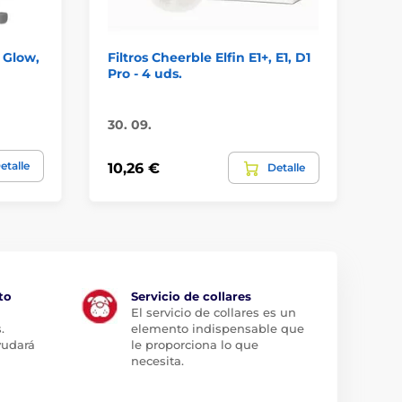
 Glow,
Filtros Cheerble Elfin E1+, E1, D1
Fi
Pro - 4 uds.
PW
En
30. 09.
11,
etalle
10,26 €
Detalle
6,
to
Servicio de collares
El servicio de collares es un
.
elemento indispensable que
yudará
le proporciona lo que
necesita.