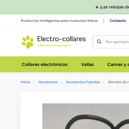
☀️ ¡Las rebajas 
Productos inteligentes para mascotas felices
Contacto
Por ejemplo,
Collares electrónicos
Vallas
Camas y c
Inicio
Accesorios
Accesorios Fuentes
Bomba de re