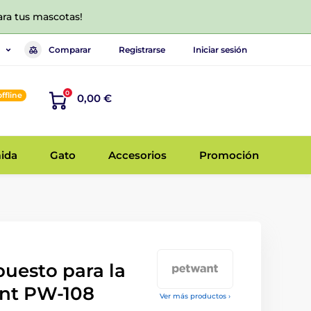
ara tus mascotas!
Comparar
Registrarse
Iniciar sesión
0
offline
0,00 €
ida
Gato
Accesorios
Promoción
uesto para la
nt PW-108
Ver más productos ›