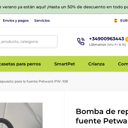
de verano ya están aquí! ¡Hasta un 50% de descuento en todo p
Envíos y pagos
Servicios
EUR
+34900963443
 producto, categoría
Llámanos
(Mo-Fr 8-16)
asetas para perros
SmartPet
Crianza
Com
puesto para la fuente Petwant PW-108
Bomba de rep
fuente Petwa