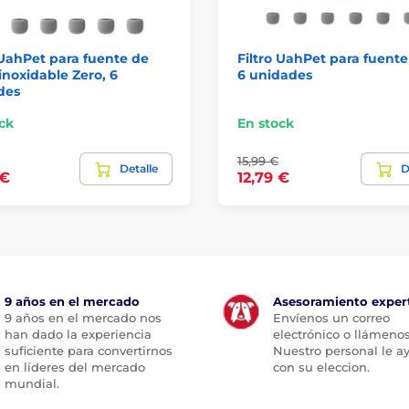
 UahPet para fuente de
Filtro UahPet para fuente
inoxidable Zero, 6
6 unidades
des
ck
En stock
15,99 €
Detalle
D
 €
12,79 €
9 años en el mercado
Asesoramiento exper
9 años en el mercado nos
Envíenos un correo
han dado la experiencia
electrónico o llámenos
suficiente para convertirnos
Nuestro personal le a
en líderes del mercado
con su eleccion.
mundial.