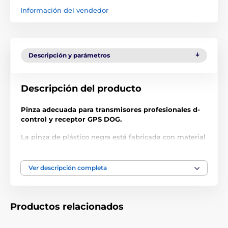
Información del vendedor
Descripción y parámetros
Descripción del producto
Pinza adecuada para transmisores profesionales d-
control y receptor GPS DOG.
La pinza de plástico negra está fabricada con material
sólido de alta calidad.
Las especificaciones técnicas pueden cambiar sin
Ver descripción completa
previo aviso. Las imágenes tienen únicamente
carácter ilustrativo.
Productos relacionados
El producto aparece en las categorías