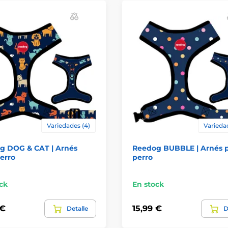
Variedades (4)
Varieda
g DOG & CAT | Arnés
Reedog BUBBLE | Arnés 
erro
perro
ck
En stock
 €
15,99 €
Detalle
D