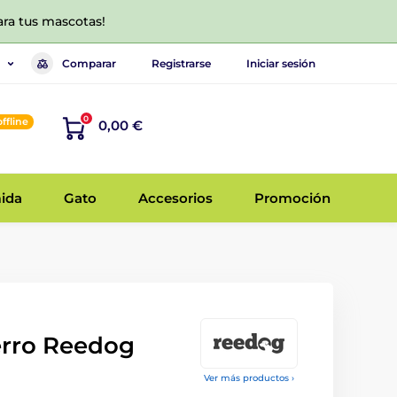
ara tus mascotas!
Comparar
Registrarse
Iniciar sesión
0
offline
0,00 €
ida
Gato
Accesorios
Promoción
erro Reedog
Ver más productos ›