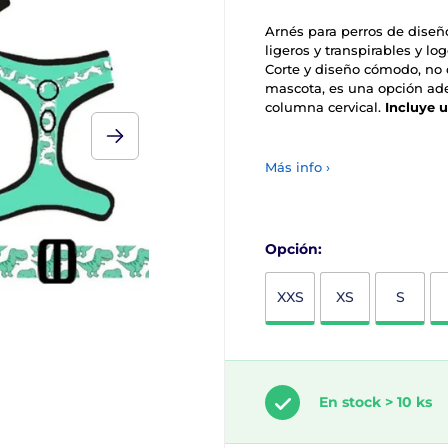
Arnés para perros de diseñ
ligeros y transpirables y l
Corte y diseño cómodo, no d
mascota, es una opción ade
columna cervical.
Incluye u
Más info ›
Opción:
XXS
XS
S
En stock > 10 ks