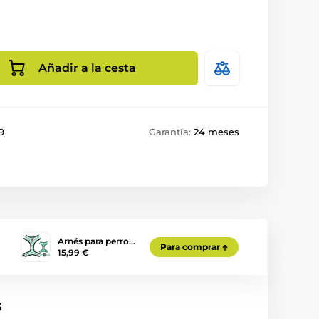
Añadir a la cesta
9
Garantía:
24 meses
Arnés para perro…
Para comprar
15,99 €
s