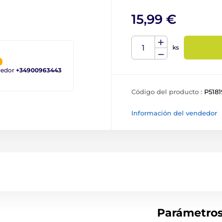
15,99 €
ks
ndedor
+34900963443
Código del producto :
P5181
Información del vendedor
Parámetro