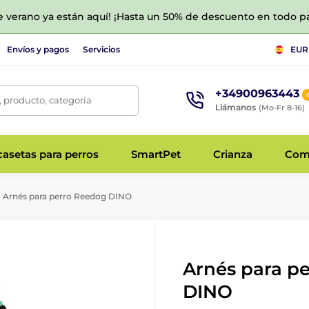
de verano ya están aquí! ¡Hasta un 50% de descuento en todo p
Envíos y pagos
Servicios
EUR
+34900963443
 producto, categoría
Llámanos
(Mo-Fr 8-16)
asetas para perros
SmartPet
Crianza
Com
Arnés para perro Reedog DINO
Arnés para p
DINO