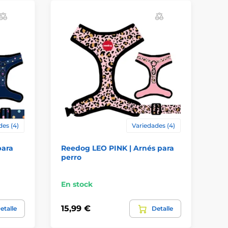
des (4)
Variedades (4)
para
Reedog LEO PINK | Arnés para
Ar
perro
En stock
En
15,99 €
15
etalle
Detalle