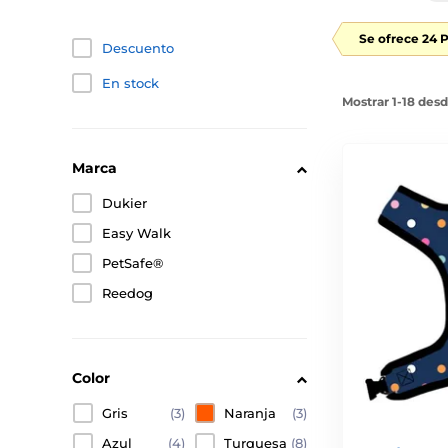
Se ofrece 24 
Descuento
En stock
Mostrar 1-18 des
Marca
Dukier
Easy Walk
PetSafe®
Reedog
Color
Gris
(3)
Naranja
(3)
Azul
(4)
Turquesa
(8)