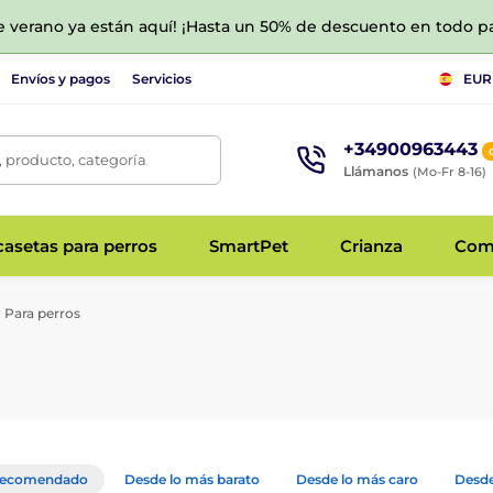
de verano ya están aquí! ¡Hasta un 50% de descuento en todo p
Envíos y pagos
Servicios
EUR
+34900963443
 producto, categoría
Llámanos
(Mo-Fr 8-16)
asetas para perros
SmartPet
Crianza
Com
Para perros
ecomendado
Desde lo más barato
Desde lo más caro
Desde