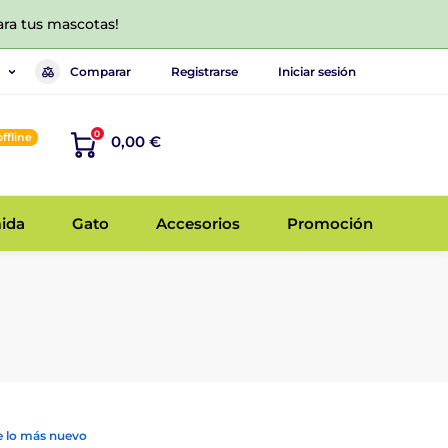
ara tus mascotas!
Comparar
Registrarse
Iniciar sesión
0
offline
0,00 €
ida
Gato
Accesorios
Promoción
 lo más nuevo