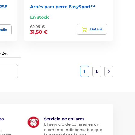
RSE
Arnés para perro EasySport™
En stock
62,99 €
Detalle
alle
31,50 €
 24.
1
2
to
Servicio de collares
El servicio de collares es un
.
elemento indispensable que
yudará
le proporciona lo que