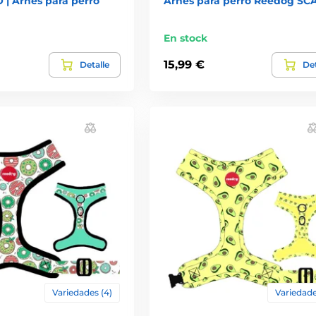
 | Arnés para perro
Arnés para perro Reedog SC
En stock
15,99 €
Detalle
Det
Variedades (4)
Variedade