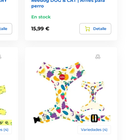
ARY
Reedog DOG & CAT | Arnés para
perro
En stock
15,99 €
alle
Detalle
s (4)
Variedades (4)