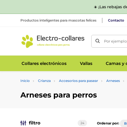
☀️ ¡Las rebajas 
Productos inteligentes para mascotas felices
Contacto
Por ejemplo,
Collares electrónicos
Vallas
Camas y c
Inicio
Crianza
Accesorios para pasear
Arneses
Arneses para perros
filtro
24
Ordenar por:
R