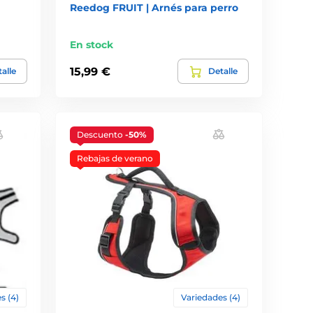
Reedog FRUIT | Arnés para perro
En stock
15,99 €
alle
Detalle
Descuento
-50%
Rebajas de verano
s (4)
Variedades (4)