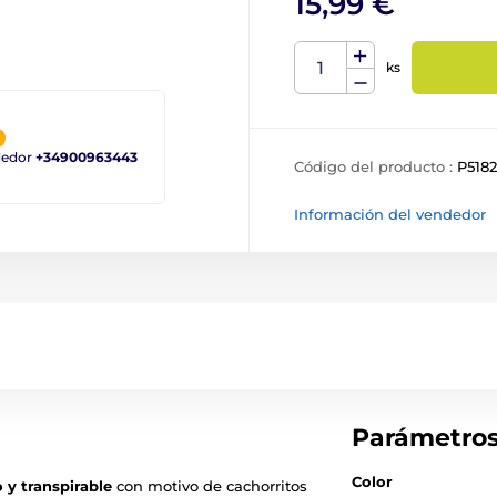
15,99 €
ks
ndedor
+34900963443
Código del producto :
P5182
Información del vendedor
Parámetro
Color
 y transpirable
con motivo de cachorritos