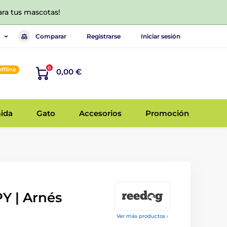
ara tus mascotas!
Comparar
Registrarse
Iniciar sesión
0
offline
0,00 €
ida
Gato
Accesorios
Promoción
 | Arnés
Ver más productos ›