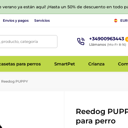
de verano ya están aquí! ¡Hasta un 50% de descuento en todo p
Envíos y pagos
Servicios
EUR
+34900963443
 producto, categoría
Llámanos
(Mo-Fr 8-16)
asetas para perros
SmartPet
Crianza
Com
Reedog PUPPY
Reedog PUPPY
para perro