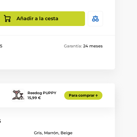
Añadir a la cesta
5
Garantía:
24 meses
Reedog PUPPY
Para comprar
15,99 €
s
Gris
,
Marrón
,
Beige