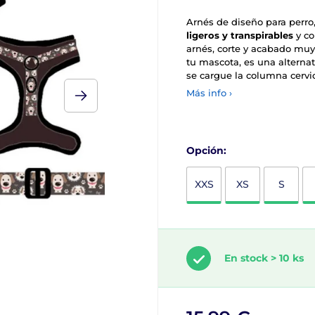
Arnés de diseño para perro
ligeros y transpirables
y co
arnés, corte y acabado muy 
tu mascota, es una alterna
se cargue la columna cervic
Más info ›
Opción:
XXS
XS
S
En stock > 10 ks