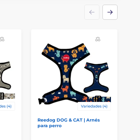
des (4)
Variedades (4)
Reedog DOG & CAT | Arnés
Ar
para perro
A