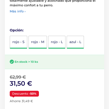
totalmente ajustable y acolchado que proporciona el
máximo confort a tu perro.
Más info ›
Opción:
rojo - S
rojo - M
rojo - L
azul - L
En stock > 10 ks
62,99 €
31,50 €
Descuento
-50%
Ahorre 31,49 €