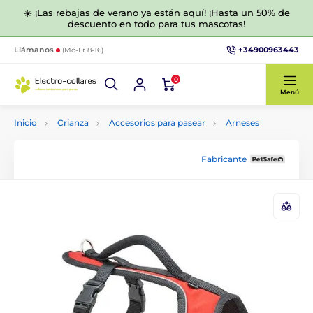
☀️ ¡Las rebajas de verano ya están aquí! ¡Hasta un 50% de
descuento en todo para tus mascotas!
+34900963443
Llámanos
(Mo-Fr 8-16)
0
Menú
Inicio
Crianza
Accesorios para pasear
Arneses
Fabricante