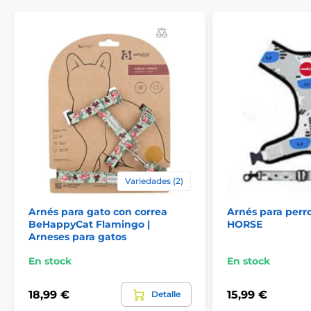
Arneses
Para perros
% Crianza
% Potřeby pro venčení
Variedades (2)
Arnés para gato con correa
Arnés para perr
BeHappyCat Flamingo |
HORSE
Arneses para gatos
En stock
En stock
18,99 €
15,99 €
Detalle