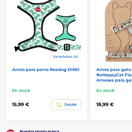
Las especificaciones técnicas pueden cambiar sin
previo aviso. Las imágenes tienen únicamente
carácter ilustrativo.
Variedades (4)
El producto aparece en las categorías
Arnés para perro Reedog DINO
Arnés para gato
BeHappyCat Fla
Arneses
Para perros
Arneses para ga
En stock
En stock
15,99 €
18,99 €
Detalle
Nuestra propia marca