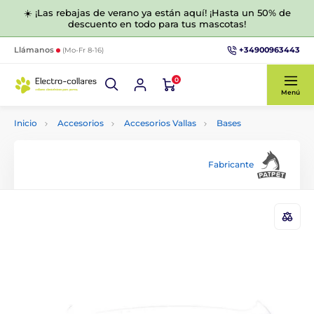
☀️ ¡Las rebajas de verano ya están aquí! ¡Hasta un 50% de
descuento en todo para tus mascotas!
+34900963443
Llámanos
(Mo-Fr 8-16)
0
Menú
Inicio
Accesorios
Accesorios Vallas
Bases
Fabricante