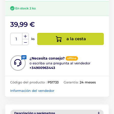
En stock 2 ks
39,99 €
a la cesta
ks
¿Necesita consejo?
offline
o escriba una pregunta al vendedor
+34900963443
Código del producto :
P51733
Garantía:
24 meses
Información del vendedor
Descripción y parámetros