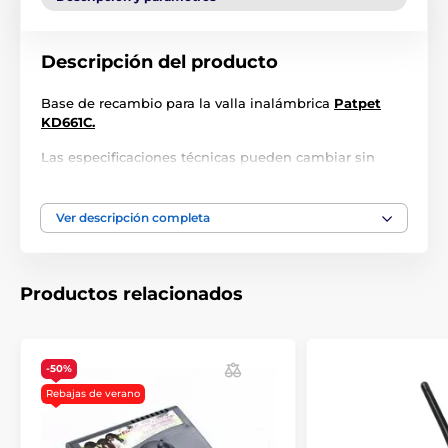
Descripción del producto
Base de recambio para la valla inalámbrica
Patpet
KD661C.
Las especificaciones técnicas pueden cambiar sin
previo aviso. Las imágenes tienen únicamente
carácter ilustrativo.
Ver descripción completa
El producto aparece en las categorías
Productos relacionados
Accesorios Vallas
Bases
-50%
Rebajas de verano