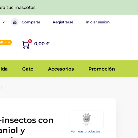
ara tus mascotas!
Comparar
Registrarse
Iniciar sesión
0
offline
0,00 €
ida
Gato
Accesorios
Promoción
l
insectos con
niol y
Ver más productos ›