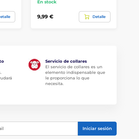
En stock
En
9,99 €
7,
etalle
Detalle
to
Servicio de collares
El servicio de collares es un
.
elemento indispensable que
yudará
le proporciona lo que
necesita.
il
Iniciar sesión