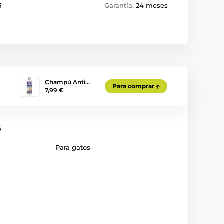
3
Garantía:
24 meses
Champú Anti…
Para comprar
7,99 €
s
Para gatos