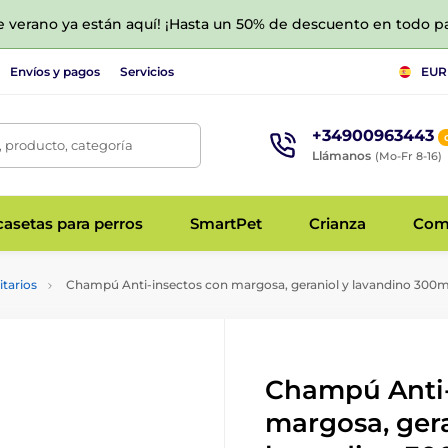
de verano ya están aquí! ¡Hasta un 50% de descuento en todo p
Envíos y pagos
Servicios
EUR
+34900963443
 producto, categoría
Llámanos
(Mo-Fr 8-16)
asetas para perros
SmartPet
Crianza
Com
tarios
Champú Anti-insectos con margosa, geraniol y lavandino 300m
Champú Anti-
margosa, gera