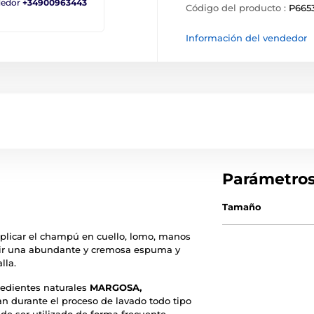
ndedor
+34900963443
Código del producto :
P665
Información del vendedor
Parámetro
Tamaño
plicar el champú en cuello, lomo, manos
guir una abundante y cremosa espuma y
lla.
edientes naturales
MARGOSA,
an durante el proceso de lavado todo tipo