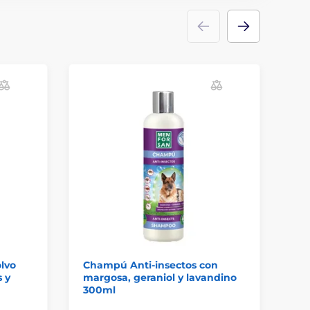
lvo
Champú Anti-insectos con
Ch
 y
margosa, geraniol y lavandino
co
300ml