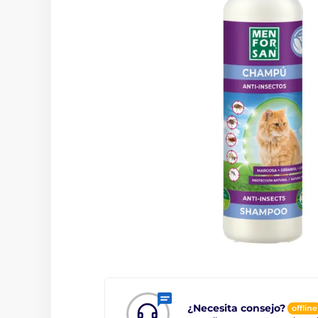
¿Necesita consejo?
offline