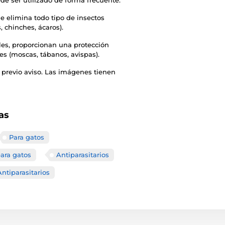
e ser utilizado de forma frecuente.
ue elimina todo tipo de insectos
, chinches, ácaros).
les, proporcionan una protección
es (moscas, tábanos, avispas).
 previo aviso. Las imágenes tienen
as
Para gatos
ara gatos
Antiparasitarios
Antiparasitarios