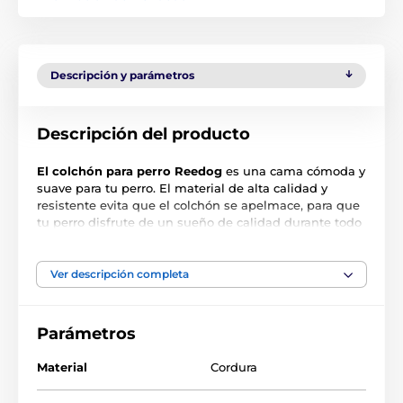
Descripción y parámetros
Descripción del producto
El colchón para perro Reedog
es una cama cómoda y
suave para tu perro. El material de alta calidad y
resistente evita que el colchón se apelmace, para que
tu perro disfrute de un sueño de calidad durante todo
el tiempo de descanso. Dale un toque especial a tu
hogar con el lujoso colchón Reedog en el diseño Elis
Red. Además, gracias a la funda extraíble, puedes
Ver descripción completa
limpiar el colchón en cualquier momento.
Parámetros
Material
Cordura