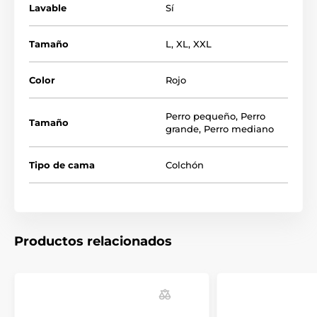
Lavable
Sí
Tamaño
L
,
XL
,
XXL
Color
Rojo
Perro pequeño
,
Perro
Tamaño
grande
,
Perro mediano
La siguiente tabla de tallas te ayudará a elegir el
colchón adecuado para tu perro. (*Nuestros colchones
Tipo de cama
Colchón
Reedog están cosidos a mano, por lo que el tamaño
puede variar ligeramente; como máximo en 2 - 4 cm.)
Productos relacionados