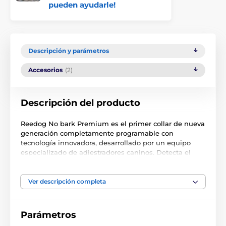
pueden ayudarle!
Descripción y parámetros
Accesorios
(2)
Descripción del producto
Reedog No bark Premium es el primer collar de nueva
generación completamente programable con
tecnología innovadora, desarrollado por un equipo
especializado de adiestradores caninos. Detecta el
ladrido o el aullido del perro mediante un
micrófono
integrado
. Está equipado con funciones de
sonido,
vibración e impulso
y con ajuste de
sensibilidad al
Ver descripción completa
ladrido en siete niveles,
donde usted mismo
determina qué intensidad de ladrido supera el límite
de su tolerancia. También es adecuado para corregir el
Parámetros
aullido
inadecuado del perro. El collar antiladridos