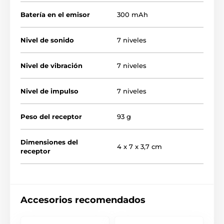
Batería en el emisor
300 mAh
Nivel de sonido
7 niveles
Nivel de vibración
7 niveles
Nivel de impulso
7 niveles
Peso del receptor
93 g
Dimensiones del
4 x 7 x 3,7 cm
receptor
Detección de ladridos
El collar antiladridos Reedog
dispone de
sensibilidad al ladrido ajustable en siete
Accesorios recomendados
niveles
. Si configura una alta sensibilidad
al ladrido, el collar corregirá al perro incluso con
ladridos suaves. Así, usted mismo determina qué