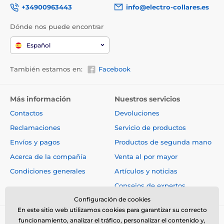
+34900963443
info@electro-collares.es
Peso y dimensiones
El collar antiladridos
tiene dimensiones
Dónde nos puede encontrar
compactas
: 4 cm x 7 cm x 3,7 cm (ancho,
alto, profundidad) y una forma
Español
ergonómica. Esto facilita mucho su uso y los perros se
acostumbran más fácilmente. El collar pesa
solo 93 g.
También estamos en:
Facebook
Puntos de contacto metálicos de 9 y 12 mm.
Más información
Nuestros servicios
Las especificaciones técnicas pueden cambiar sin
Contactos
Devoluciones
previo aviso explícito. Las imágenes son solo
ilustrativas.
Reclamaciones
Servicio de productos
Envíos y pagos
Productos de segunda mano
Acerca de la compañía
Venta al por mayor
El producto aparece en las categorías
Condiciones generales
Artículos y noticias
Collares antiladrido
Consejos de expertos
Para perros medianos
Configuración de cookies
En este sitio web utilizamos cookies para garantizar su correcto
Para perros grandes
funcionamiento, analizar el tráfico, personalizar el contenido y,