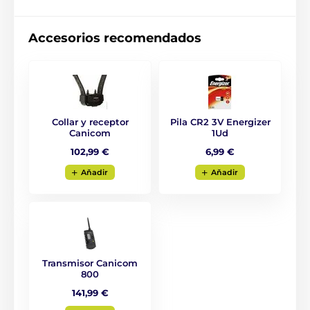
Accesorios recomendados
Collar y receptor
Pila CR2 3V Energizer
Canicom
1Ud
102,99 €
6,99 €
Aňadir
Aňadir
Transmisor Canicom
800
Alcance del collar
141,99 €
El Num Axes Canicom 800 le ayuda a