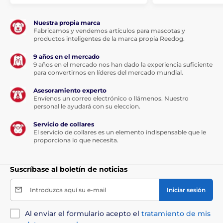
Número de perros
Nuestra propia marca
Fabricamos y vendemos artículos para mascotas y
Puede utilizar el Canicom 800 para
productos inteligentes de la marca propia Reedog.
adiestrar a 2 perros (2 receptores
incluidos). Puede seleccionar el perro que
9 años en el mercado
desea adiestrar con el transmisor.
9 años en el mercado nos han dado la experiencia suficiente
para convertirnos en líderes del mercado mundial.
Asesoramiento experto
Envíenos un correo electrónico o llámenos. Nuestro
Pantalla
personal le ayudará con su eleccion.
El Num Axes Canicom 800
tiene una
Servicio de collares
pantalla
LCD retroiluminada de alta
El servicio de collares es un elemento indispensable que le
proporciona lo que necesita.
calidad
que le permite entrenar a su perro
tanto de día como de noche. La pantalla tiene todos
los indicadores: tipo de corrección, intensidad del
Suscríbase al boletín de noticias
impulso e indicación de carga/descarga de la batería.
Introduzca aquí su e-mail
Iniciar sesión
Longitud del collar
Al enviar el formulario acepto el
tratamiento de mis
Num Axes Canicom 800
tiene un collar