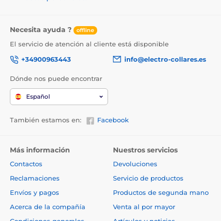
pol de 250 mAh (tiempo de carga aprox. 2 horas) con
una vida útil de 90 horas. El estado de la batería se
indica mediante un indicador luminoso.
Necesita ayuda ?
offline
El servicio de atención al cliente está disponible
+34900963443
info@electro-collares.es
Impermeabilidad
Dónde nos puede encontrar
El collar incluye un receptor y un
transmisor totalmente sumergibles. Esto
Español
lo convierte en la opción ideal para
entrenar en el agua o cerca de ella o en condiciones
extremas (bosque, barro).
También estamos en:
Facebook
Más información
Nuestros servicios
Número de perros
Contactos
Devoluciones
Con la compra de un receptor adicional, se
Reclamaciones
Servicio de productos
pueden adiestrar hasta 2 perros al mismo
tiempo con el collar de adiestramiento
Envíos y pagos
Productos de segunda mano
Dogtrace D-Control Professional 2000 ONE, utilizando
un transmisor.
Acerca de la compañía
Venta al por mayor
Condiciones generales
Artículos y noticias