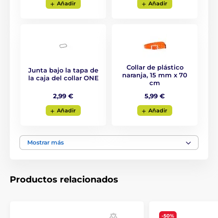
Receptor y transmisor sumergibles
Aňadir
Aňadir
8 modos de luz y 4 modos de vibración
2 modos de señal acústica - corta/larga
40 niveles de pulso de estimulación - corto/largo
Función de refuerzo
Collar de plástico
Junta bajo la tapa de
Posibilidad de adiestrar a 2 perros
naranja, 15 mm x 70
la caja del collar ONE
cm
Botones de función ajustables
2,99 €
5,99 €
Para adiestrar a 2 perros
Aňadir
Aňadir
Pantalla LCD retroiluminada
Bloqueo del teclado
Mostrar más
Productos relacionados
-50%