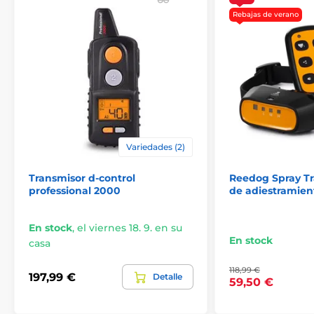
Rebajas de verano
Variedades (2)
Transmisor d-control
Reedog Spray Tra
Tipo de corrección
professional 2000
de adiestramien
El D-Control 2000 Professional One ofrece
un tono corto o largo, 4 niveles de
En stock
,
el viernes 18. 9. en su
vibración, 40 grados de impulso corto y
En stock
casa
largo y 8 modos de luz. El collar dispone de una
función Booster que permite aumentar el impulso en
118,99 €
varios niveles con sólo pulsar un botón
197,99 €
Detalle
59,50 €