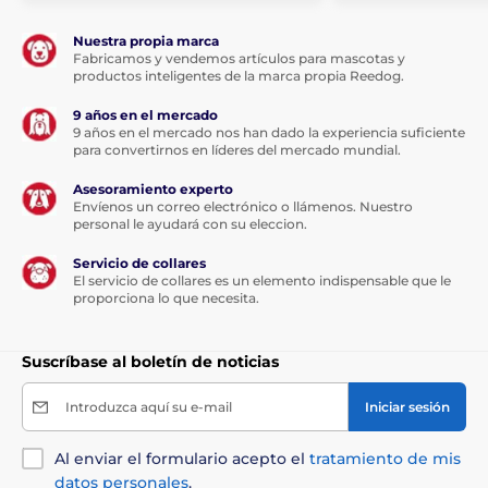
Nuestra propia marca
Alcance del collar
Fabricamos y vendemos artículos para mascotas y
productos inteligentes de la marca propia Reedog.
El alcance del collar es adecuado para el
adiestramiento en el entorno doméstico,
9 años en el mercado
pero también en terrenos más difíciles y
9 años en el mercado nos han dado la experiencia suficiente
accidentados. La distancia máxima de entrenamiento
para convertirnos en líderes del mercado mundial.
es de 2000 m según las mediciones en condiciones
de laboratorio. En la práctica, el alcance disminuye
Asesoramiento experto
Envíenos un correo electrónico o llámenos. Nuestro
ligeramente, sobre todo debido al entorno. El alcance
personal le ayudará con su eleccion.
le irá bien en condiciones normales, por ejemplo en el
jardín, pero también en terreno abierto.
Servicio de collares
El servicio de collares es un elemento indispensable que le
proporciona lo que necesita.
Suscríbase al boletín de noticias
Batería y carga
El transmisor funciona con 2 pilas AAA de
Introduzca aquí su e-mail
Iniciar sesión
1,5 V y su duración es de 6 a 12 meses,
según la frecuencia y el tipo de funciones
Al enviar el formulario acepto el
tratamiento de mis
utilizadas. El estado de la batería está en el
datos personales
.
transmisor. El receptor tiene una batería recargable Li-