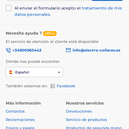
Al enviar el formulario acepto el
tratamiento de mis
Batería y carga
datos personales
.
Tanto el transmisor como el receptor
están equipados con una batería
recargable y reemplazable de polímero de
Necesita ayuda ?
offline
litio con una capacidad de 3,7 V y 400 mAh, que se
El servicio de atención al cliente está disponible
carga en 2 horas. Con un uso diario, la radio durará
aproximadamente 30 días y el receptor 14 días.
+34900963443
info@electro-collares.es
Dónde nos puede encontrar
Español
Impermeabilidad
También estamos en:
Facebook
El E-Collar Tactical K9-800 viene con un
receptor totalmente impermeable y
sumergible hasta 12,5 metros y una radio
Más información
Nuestros servicios
totalmente impermeable que también flota. Esto lo
convierte en la opción ideal para el adiestramiento de
Contactos
Devoluciones
perros en el agua o en condiciones extremas (bosque,
Reclamaciones
Servicio de productos
barro).
Envíos y pagos
Productos de segunda mano