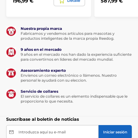
196,99 €
587,99 €
Detalle
puede adiestrar a su perro sin correa
hasta 1600 metros. El alcance de 1600
metros es adecuado para el entrenamiento
profesional en el bosque y otras distancias. Gracias a
la antena especial patentada, no hay pérdida de señal
Nuestra propia marca
en el bosque ni en condiciones peores.
Fabricamos y vendemos artículos para mascotas y
productos inteligentes de la marca propia Reedog.
9 años en el mercado
9 años en el mercado nos han dado la experiencia suficiente
para convertirnos en líderes del mercado mundial.
Tipo de corrección
Asesoramiento experto
Envíenos un correo electrónico o llámenos. Nuestro
El collar E-Collar Tactical K9-800 utiliza
personal le ayudará con su eleccion.
100 grados de impulsos como corrección,
que se pueden ajustar por radio. Puedes
Servicio de collares
aumentar o disminuir la intensidad en cualquier
El servicio de collares es un elemento indispensable que le
momento utilizando el dial del transmisor. El collar
proporciona lo que necesita.
también cuenta con tecnología
Booster
(aumento
instantáneo del nivel), corrección momentánea o
continua (pulso corto, pulso largo), sonido y vibración
Suscríbase al boletín de noticias
Introduzca aquí su e-mail
Iniciar sesión