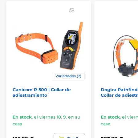
Variedades (2)
Canicom R-500 | Collar de
Dogtra Pathfinde
adiestramiento
Collar de adiest
En stock
,
el viernes 18. 9. en su
En stock
,
el vier
casa
casa
Alcance del collar
Con el collar electrónico Tactical K9-800