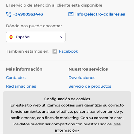
El servicio de atención al cliente está disponible
+34900963443
info@electro-collares.es
Dónde nos puede encontrar
Español
También estamos en:
Facebook
Más información
Nuestros servicios
Contactos
Devoluciones
Reclamaciones
Servicio de productos
Envíos y pagos
Productos de segunda mano
Configuración de cookies
Acerca de la compañía
Venta al por mayor
En este sitio web utilizamos cookies para garantizar su correcto
funcionamiento, analizar el tráfico, personalizar el contenido y,
Condiciones generales
Artículos y noticias
posiblemente, con fines de marketing. Con su consentimiento,
Consejos de expertos
los datos pueden ser compartidos con nuestros socios.
Más
Ventajas
información»