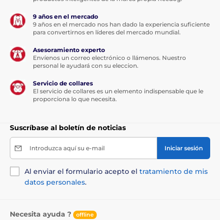
El Patpet U01 está equipado con una
protección impermeable que le permite
9 años en el mercado
soportar la lluvia y las condiciones
9 años en el mercado nos han dado la experiencia suficiente
para convertirnos en líderes del mercado mundial.
húmedas, no es adecuado para empaparlo o
sumergirlo en agua durante periodos prolongados. Se
Asesoramiento experto
recomienda seguir las instrucciones del fabricante y
Envíenos un correo electrónico o llámenos. Nuestro
no sobrepasar los límites de impermeabilidad del
personal le ayudará con su eleccion.
collar.
Servicio de collares
El servicio de collares es un elemento indispensable que le
proporciona lo que necesita.
Peso y dimensiones:
Suscríbase al boletín de noticias
El Patpet U01para perros está diseñado
Introduzca aquí su e-mail
para adaptarse perfectamente a la mano y
Iniciar sesión
permitir un fácil manejo. Sus dimensiones
suelen ser compactas, lo que garantiza una sujeción y
Al enviar el formulario acepto el
tratamiento de mis
un manejo cómodos durante su uso. Las dimensiones
datos personales
.
del controlador: ancho - 3,5 cm; altura - 9,8 cm;
profundidad - 3 cm, el peso es de 47 kg.
Necesita ayuda ?
offline