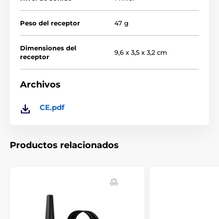
Peso del receptor
47 g
Dimensiones del
9,6 x 3,5 x 3,2 cm
receptor
Archivos
Tipo de corección:
CE.pdf
Patpet U01 utiliza ultrasonidos y
corrección por sonido, que no se pueden
controlar. La corrección se proporciona con
un nivel y una frecuencia fijos que son adecuados
Productos relacionados
para la mayoría de los perros. Esto garantiza la
facilidad de uso sin necesidad de ajustar varios
parámetros.
Batería y carga: