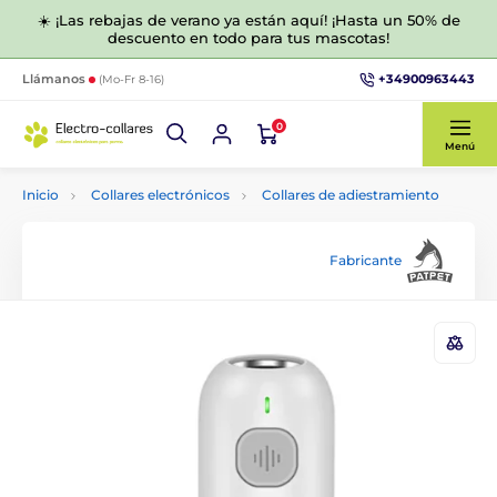
☀️ ¡Las rebajas de verano ya están aquí! ¡Hasta un 50% de
descuento en todo para tus mascotas!
+34900963443
Llámanos
(Mo-Fr 8-16)
0
Menú
Inicio
Collares electrónicos
Collares de adiestramiento
Fabricante