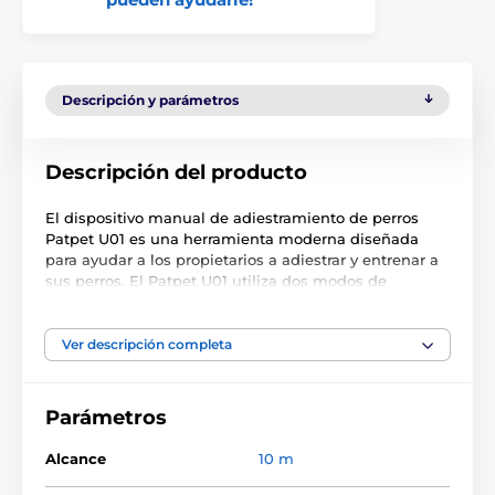
Descripción y parámetros
Descripción del producto
El dispositivo manual de adiestramiento de perros
Patpet U01 es una herramienta moderna diseñada
para ayudar a los propietarios a adiestrar y entrenar a
sus perros. El Patpet U01 utiliza dos modos de
adiestramiento - ultrasónico y sónico, la combinación
de estos dos modos captará más fácilmente la
atención del perro para conseguir el efecto de
Ver descripción completa
adiestramiento o prevenir comportamientos caninos
no deseados. A diferencia de otros tipos de collar de
adiestramiento, no hay daño a la piel, el dispositivo
Parámetros
utiliza la última tecnología. El sonido no afecta a las
personas, pero puede atraer fácilmente la atención del
Alcance
10 m
perro y detener su mal comportamiento. El dispositivo
emite sonido ultrasónico con frecuencia de