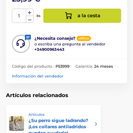
a la cesta
ks
¿Necesita consejo?
offline
o escriba una pregunta al vendedor
+34900963443
Código del producto :
P53999
Garantía:
24 meses
Información del vendedor
Artículos relacionados
Artículos
¿Su perro sigue ladrando?
¡Los collares antiladridos
pueden ayudarle!