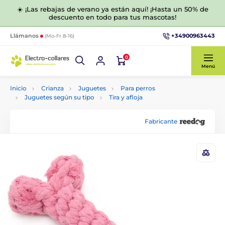
☀️ ¡Las rebajas de verano ya están aquí! ¡Hasta un 50% de
descuento en todo para tus mascotas!
+34900963443
Llámanos
(Mo-Fr 8-16)
0
Menú
Inicio
Crianza
Juguetes
Para perros
Juguetes según su tipo
Tira y afloja
Fabricante