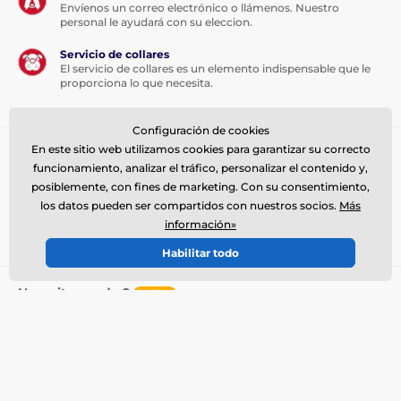
Envíenos un correo electrónico o llámenos. Nuestro
personal le ayudará con su eleccion.
Servicio de collares
El servicio de collares es un elemento indispensable que le
proporciona lo que necesita.
Configuración de cookies
Suscríbase al boletín de noticias
En este sitio web utilizamos cookies para garantizar su correcto
funcionamiento, analizar el tráfico, personalizar el contenido y,
Introduzca aquí su e-mail
Iniciar sesión
posiblemente, con fines de marketing. Con su consentimiento,
los datos pueden ser compartidos con nuestros socios.
Más
Al enviar el formulario acepto el
tratamiento de mis
información»
datos personales
.
Habilitar todo
Necesita ayuda ?
offline
El servicio de atención al cliente está disponible
+34900963443
info@electro-collares.es
Dónde nos puede encontrar