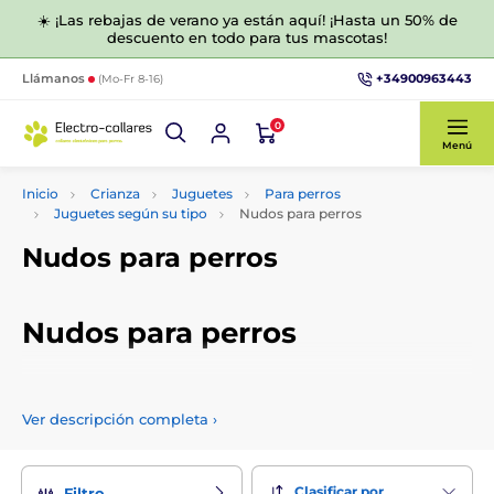
☀️ ¡Las rebajas de verano ya están aquí! ¡Hasta un 50% de
descuento en todo para tus mascotas!
+34900963443
Llámanos
(Mo-Fr 8-16)
0
Menú
Inicio
Crianza
Juguetes
Para perros
Juguetes según su tipo
Nudos para perros
Nudos para perros
Nudos para perros
Divierta a su perro con los juguetes adecuados. Le
ofrecemos nudos para perros de calidad y eficacia probada
Ver descripción completa
›
que mantendrán a su perro entretenido durante horas y son
adecuados para sus dientes.
Clasificar por
Filtro